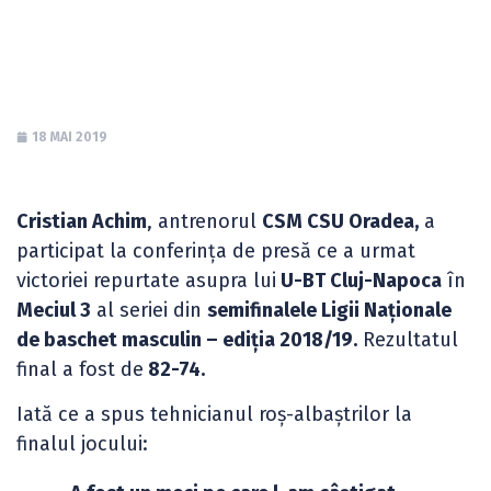
2019
18 MAI 2019
Cristian Achim
, antrenorul
CSM CSU Oradea,
a
participat la conferința de presă ce a urmat
victoriei repurtate asupra lui
U-BT Cluj-Napoca
în
Meciul 3
al seriei din
semifinalele Ligii Naționale
de baschet masculin – ediția 2018/19.
Rezultatul
final a fost de
82-74.
Iată ce a spus tehnicianul roș-albaștrilor la
finalul jocului: