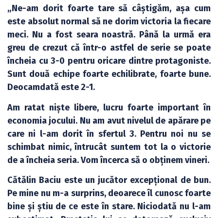
„Ne-am dorit foarte tare să câștigăm, așa cum
este absolut normal să ne dorim victoria la fiecare
meci. Nu a fost seara noastră. Până la urmă era
greu de crezut că într-o astfel de serie se poate
încheia cu 3-0 pentru oricare dintre protagoniste.
Sunt două echipe foarte echilibrate, foarte bune.
Deocamdată este 2-1.
Am ratat niște libere, lucru foarte important în
economia jocului. Nu am avut nivelul de apărare pe
care ni l-am dorit în sfertul 3. Pentru noi nu se
schimbat nimic, întrucât suntem tot la o victorie
de a încheia seria. Vom încerca să o obținem vineri.
Cătălin Baciu este un jucător excepțional de bun.
Pe mine nu m-a surprins, deoarece îl cunosc foarte
bine și știu de ce este în stare. Niciodată nu l-am