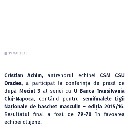
Transilvania Cluj-
Napoca
11 MAI 2016
Cristian Achim,
antrenorul echipei
CSM CSU
Oradea
, a participat la conferința de presă de
după
Meciul 3
al seriei cu
U-Banca Transilvania
Cluj-Napoca
, contând pentru
semifinalele Ligii
Naționale de baschet masculin – ediția 2015/16
.
Rezultatul final a fost de
79-70
în favoarea
echipei clujene.