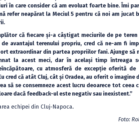
ri în care consider că am evoluat foarte bine. Îmi par
mă refer neapărat la Meciul 5 pentru că noi am jucat bi
ii.
lător că fiecare și-a câștigat meciurile de pe teren 
 de avantajul terenului propriu, cred că ne-am fi imp
rt extraordinar din partea propriilor fani. Ajunge să 
mnat la acest meci, dar în același timp întreaga s
eîncăpătoare, cu atmosferă de excepție oferită de i
u cred că atât Cluj, cât și Oradea, au oferit o imagine
 vrea să se consemneze acest lucru deoarece tot ceea 
loare dacă feedback-ul este negativ sau inexistent.”
area echipei din Cluj-Napoca.
Foto: Ro