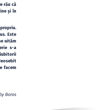
e rău că
ne și în
propriu.
us. Este
ne uităm
erie s-a
ubitorii
 deosebit
ce facem
by Boros