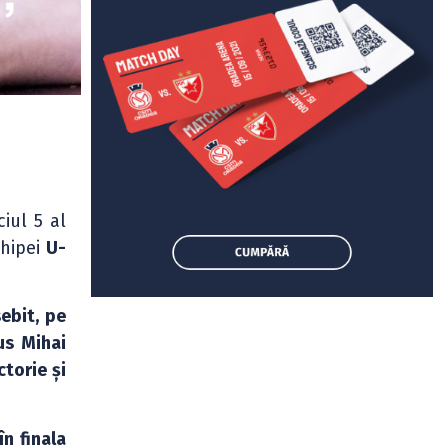
iul 5 al
chipei
U-
ebit, pe
us Mihai
ctorie și
n finala