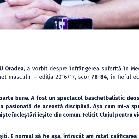
 Oradea,
a vorbit despre înfrângerea suferită în Mec
het masculin – ediția 2016/17, scor
78-84
, în fieful e
oarte bune. A fost un spectacol baschetbalistic deos
ea pasionată de această disciplină. Așa cum mi-a sp
niște încleștări ieșite din comun. Felicit Clujul pentru vi
. E normal să fie așa, întrucât am ratat calificarea î