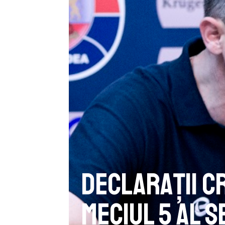
Declarații C
Meciul 5 al s