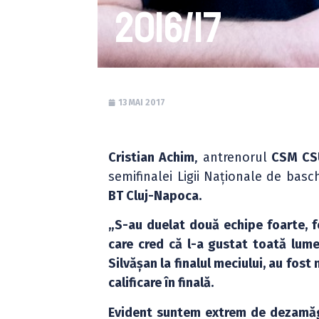
2016/17
13 MAI 2017
Cristian Achim
, antrenorul
CSM CSU
semifinalei Ligii Naționale de basc
BT Cluj-Napoca.
„S-au duelat două echipe foarte, f
care cred că l-a gustat toată lum
Silvășan la finalul meciului, au fost 
calificare în finală.
Evident suntem extrem de dezamăgiți