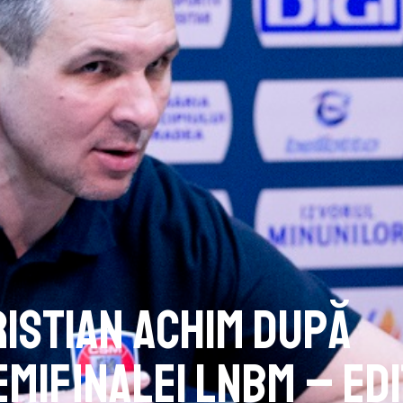
ristian Achim după
emifinalei LNBM – edi