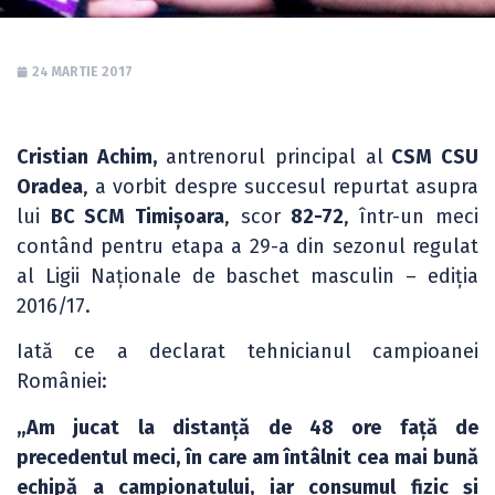
24 MARTIE 2017
Cristian Achim,
antrenorul principal al
CSM CSU
Oradea
, a vorbit despre succesul repurtat asupra
lui
BC SCM Timișoara
, scor
82-72
, într-un meci
contând pentru etapa a 29-a din sezonul regulat
al Ligii Naționale de baschet masculin – ediția
2016/17.
Iată ce a declarat tehnicianul campioanei
României:
„Am jucat la distanță de 48 ore față de
precedentul meci, în care am întâlnit cea mai bună
echipă a campionatului, iar consumul fizic și