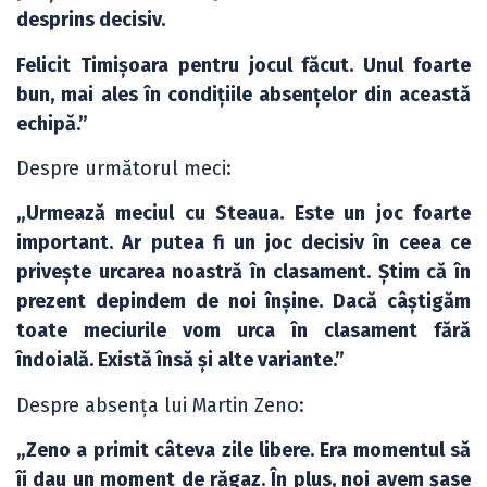
desprins decisiv.
Felicit Timișoara pentru jocul făcut. Unul foarte
bun, mai ales în condițiile absențelor din această
echipă.”
Despre următorul meci:
„Urmează meciul cu Steaua. Este un joc foarte
important. Ar putea fi un joc decisiv în ceea ce
privește urcarea noastră în clasament. Știm că în
prezent depindem de noi înșine. Dacă câștigăm
toate meciurile vom urca în clasament fără
îndoială. Există însă și alte variante.”
Despre absența lui Martin Zeno:
„Zeno a primit câteva zile libere. Era momentul să
îi dau un moment de răgaz. În plus, noi avem șase