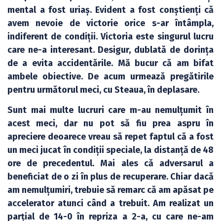
mental a fost uriaș. Evident a fost conștienți că
avem nevoie de victorie orice s-ar întâmpla,
indiferent de condiții. Victoria este singurul lucru
care ne-a interesant. Desigur, dublată de dorința
de a evita accidentările. Mă bucur că am bifat
ambele obiective. De acum urmează pregătirile
pentru următorul meci, cu Steaua, în deplasare.
Sunt mai multe lucruri care m-au nemulțumit în
acest meci, dar nu pot să fiu prea aspru în
apreciere deoarece vreau să repet faptul că a fost
un meci jucat în condiții speciale, la distanță de 48
ore de precedentul. Mai ales că adversarul a
beneficiat de o zi în plus de recuperare. Chiar dacă
am nemulțumiri, trebuie să remarc că am apăsat pe
accelerator atunci când a trebuit. Am realizat un
parțial de 14-0 în repriza a 2-a, cu care ne-am