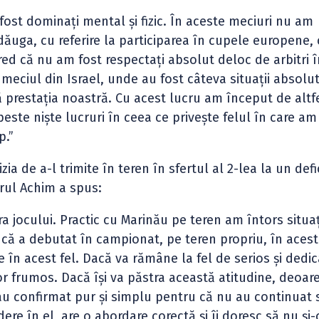
m fost dominați mental și fizic. În aceste meciuri nu am
dăuga, cu referire la participarea în cupele europene, 
red că nu am fost respectați absolut deloc de arbitri î
 meciul din Israel, unde au fost câteva situații absolu
ă prestația noastră. Cu acest lucru am început de altfe
este niște lucruri în ceea ce privește felul în care am
p.”
ia de a-l trimite în teren în sfertul al 2-lea la un defi
rul Achim a spus:
a jocului. Practic cu Marinău pe teren am întors situa
că a debutat în campionat, pe teren propriu, în acest
ue în acest fel. Dacă va rămâne la fel de serios și dedic
or frumos. Dacă își va păstra această atitudine, deoar
au confirmat pur și simplu pentru că nu au continuat 
re în el, are o abordare corectă și îi doresc să nu și-