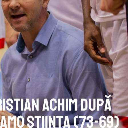
ristian Achim după
namo Știința (73-69)