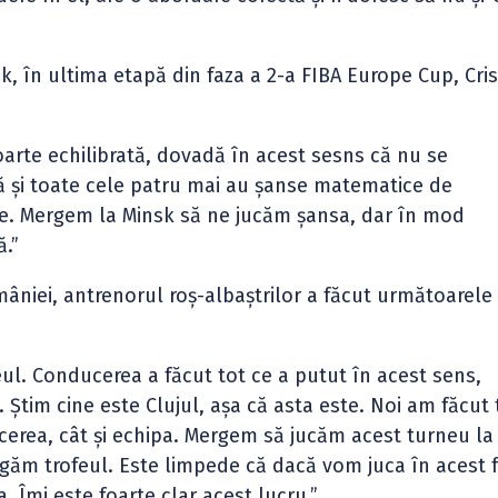
k, în ultima etapă din faza a 2-a FIBA Europe Cup, Cris
arte echilibrată, dovadă în acest sesns că nu se
tă și toate cele patru mai au șanse matematice de
ape. Mergem la Minsk să ne jucăm șansa, dar în mod
ă.”
âniei, antrenorul roș-albaștrilor a făcut următoarele
l. Conducerea a făcut tot ce a putut în acest sens,
. Știm cine este Clujul, așa că asta este. Noi am făcut 
cerea, cât și echipa. Mergem să jucăm acest turneu la
tigăm trofeul. Este limpede că dacă vom juca în acest f
 Îmi este foarte clar acest lucru.”