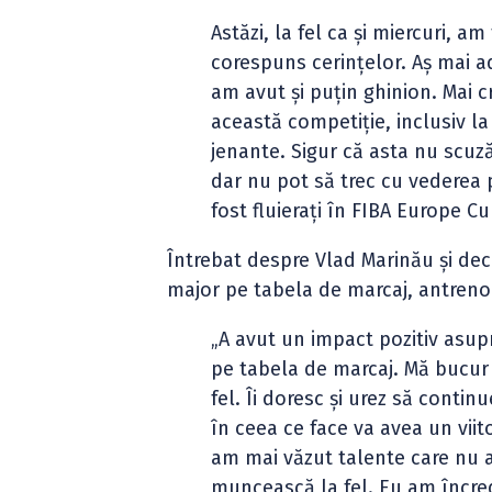
Astăzi, la fel ca și miercuri, a
corespuns cerințelor. Aș mai a
am avut și puțin ghinion. Mai c
această competiție, inclusiv la
jenante. Sigur că asta nu scuz
dar nu pot să trec cu vederea p
fost fluierați în FIBA Europe Cu
Întrebat despre Vlad Marinău și deciz
major pe tabela de marcaj, antreno
„A avut un impact pozitiv asupr
pe tabela de marcaj. Mă bucur 
fel. Îi doresc și urez să contin
în ceea ce face va avea un viit
am mai văzut talente care nu 
muncească la fel. Eu am încrede