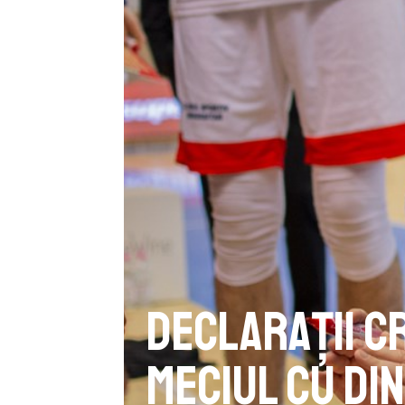
Declarații C
meciul cu Di