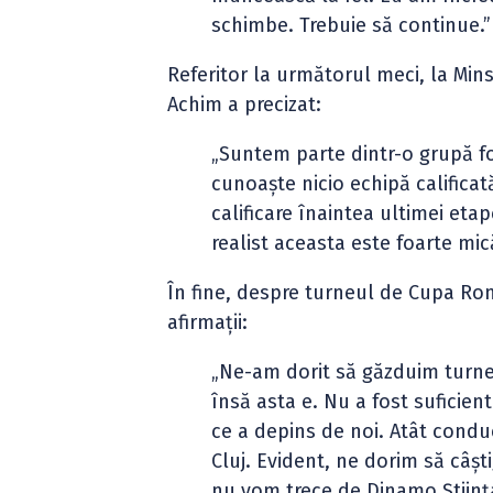
schimbe. Trebuie să continue.”
Referitor la următorul meci, la Mins
Achim a precizat:
„Suntem parte dintr-o grupă fo
cunoaște nicio echipă califica
calificare înaintea ultimei et
realist aceasta este foarte mic
În fine, despre turneul de Cupa Rom
afirmații:
„Ne-am dorit să găzduim turneu
însă asta e. Nu a fost suficient
ce a depins de noi. Atât condu
Cluj. Evident, ne dorim să câș
nu vom trece de Dinamo Știința.