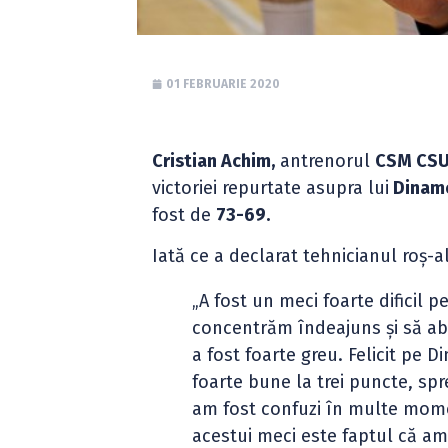
01 FEBRUARIE 2020
Cristian Achim,
antrenorul
CSM CSU
victoriei repurtate asupra lui
Dinamo
fost de
73-69.
Iată ce a declarat tehnicianul roș-al
„A fost un meci foarte dificil p
concentrăm îndeajuns și să ab
a fost foarte greu. Felicit pe D
foarte bune la trei puncte, spr
am fost confuzi în multe mome
acestui meci este faptul că am