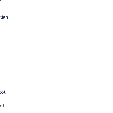
tian
tot
el