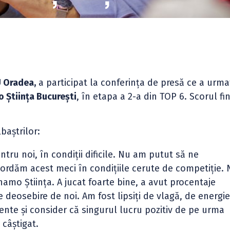
 Oradea,
a participat la conferința de presă ce a urma
 Știința București
, în etapa a 2-a din TOP 6. Scorul fi
baștrilor:
entru noi, în condiții dificile. Nu am putut să ne
ordăm acest meci în condițiile cerute de competiție. 
inamo Știința. A jucat foarte bine, a avut procentaje
e deosebire de noi. Am fost lipsiți de vlagă, de energie
nte și consider că singurul lucru pozitiv de pe urma
 câștigat.