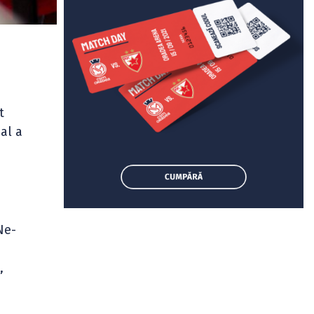
t
nal a
Ne-
,