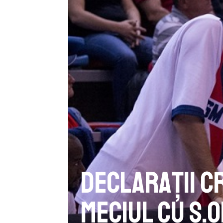
Declarații C
meciul cu s.