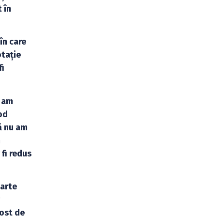
 în
în care
otație
fi
u am
od
ă nu am
m
 fi redus
oarte
r
fost de