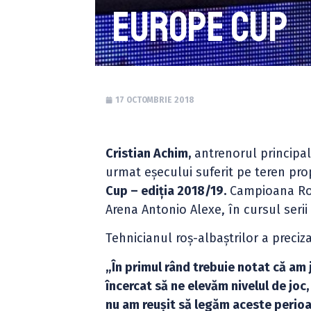
Europe Cup
17 OCTOMBRIE 2018
Cristian Achim,
antrenorul principa
urmat eșecului suferit pe teren pro
Cup – ediția 2018/19.
Campioana Rom
Arena Antonio Alexe, în cursul serii 
Tehnicianul roș-albaștrilor a preciz
„În primul rând trebuie notat că am
încercat să ne elevăm nivelul de joc
nu am reușit să legăm aceste perioa