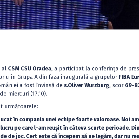
l al
CSM CSU Oradea
, a participat la conferința de pre
priu în Grupa A din faza inaugurală a grupelor
FIBA Eu
âniei a fost învinsă de
s.Oliver Wurzburg
, scor
69-8
de miercuri (17.10).
at următoarele:
 jucat în compania unei echipe foarte valoroase. Noi a
, lucru pe care l-am reușit în câteva scurte perioade. D
de de joc. Cert este că începem să ne legăm, dar nu reu