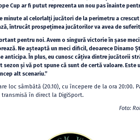
rope Cup ar fi putut reprezenta un nou pas înainte pentr
 minute al celorlalți jucători de la perimetru a crescut
ază, întrucât prospețimea jucătorilor va avea de suferit
tant pentru noi. Avem o singură victorie în șase meci
jorează. Ne așteaptă un meci dificil, deoarece Dinamo Șt
anticipa. În plus, eu cunosc câțiva dintre jucătorii str
t sezon și vă pot spune că sunt de certă valoare. Este 
oncep alt scenariu.”
re loc sâmbătă (20.10), cu începere de la ora 20:00. P
 transmisă în direct la DigiSport.
Foto: Ro