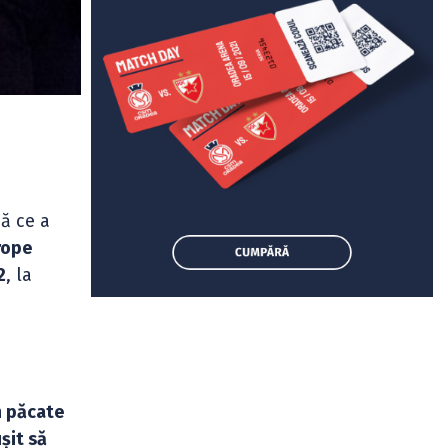
să ce a
rope
2
, la
m
in păcate
șit să