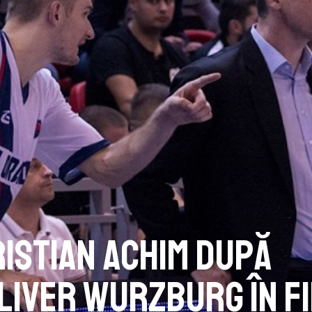
ristian Achim după
Oliver Wurzburg în F