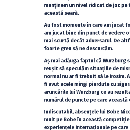
menținem un nivel ridicat de joc pe 
această seară.
Au fost momente în care am jucat fo
am jucat bine din punct de vedere ofe
mai scurtă decât adversarul. De altfe
foarte greu să ne descurcăm.
Aș mai adăuga faptul că Wurzburg s-
reușit să speculăm situațiile de mi
normal nu ar fi trebuit să le irosim
fi avut acele mingi pierdute cu sigur
aruncările lui Wurzburg ce au rezult
numărul de puncte pe care această 
Indiscutabil, absențele lui Bobe Nic
mult pe Bobe în această competiție, d
experiențele internaționale pe care l