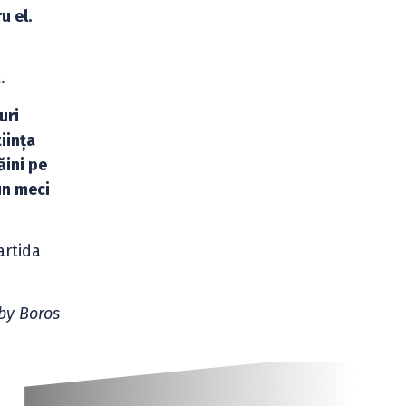
u el.
.
uri
iința
ăini pe
un meci
artida
by Boros