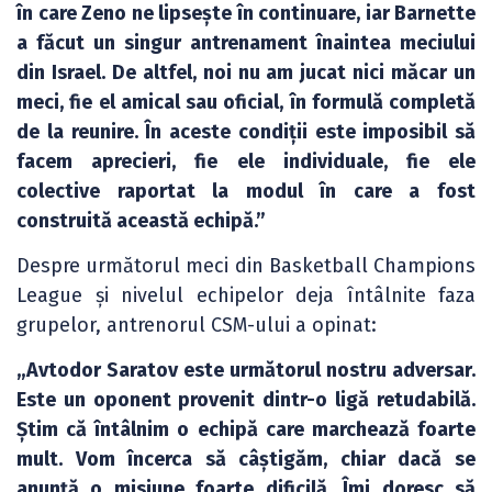
în care Zeno ne lipsește în continuare, iar Barnette
a făcut un singur antrenament înaintea meciului
din Israel. De altfel, noi nu am jucat nici măcar un
meci, fie el amical sau oficial, în formulă completă
de la reunire. În aceste condiții este imposibil să
facem aprecieri, fie ele individuale, fie ele
colective raportat la modul în care a fost
construită această echipă.”
Despre următorul meci din Basketball Champions
League și nivelul echipelor deja întâlnite faza
grupelor, antrenorul CSM-ului a opinat:
„Avtodor Saratov este următorul nostru adversar.
Este un oponent provenit dintr-o ligă retudabilă.
Știm că întâlnim o echipă care marchează foarte
mult. Vom încerca să câștigăm, chiar dacă se
anunță o misiune foarte dificilă. Îmi doresc să