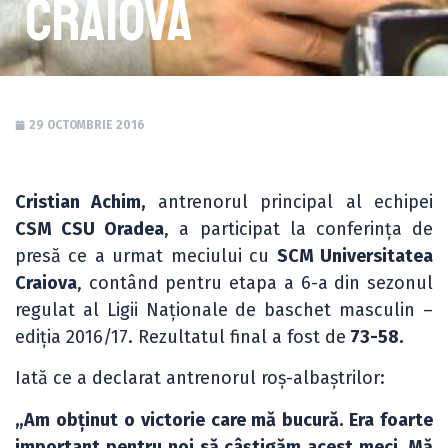
Craiova
29 OCTOMBRIE 2016
Cristian Achim,
antrenorul principal al echipei
CSM CSU Oradea
, a participat la conferința de
presă ce a urmat meciului cu
SCM Universitatea
Craiova
, contând pentru etapa a 6-a din sezonul
regulat al Ligii Naționale de baschet masculin –
ediția 2016/17. Rezultatul final a fost de
73-58.
Iată ce a declarat antrenorul roș-albaștrilor:
„Am obținut o victorie care mă bucură. Era foarte
important pentru noi să câștigăm acest meci. Mă