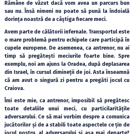
Rămâne de văzut dacă vom avea un parcurs bun
sau nu. Însă nimeni nu poate să pună la îndoială
dorința noastră de a câștiga fiecare meci.
Avem parte de călătorii infernale. Transportul este
o mare problemă pentru echipele care participă în
cupele europene. De asemenea, ca antrenor, nu ai
timp să pregătești meciurile foarte bine. Spre
exemplu, noi am ajuns la Oradea, după deplasarea
din Israel, în cursul dimineții de joi. Asta înseamnă
că am avut o singură zi pentru a pregăti jocul cu
Craiova.
Îmi este mie, ca antrenor, imposibil să pregătesc
toate detaliile unui meci, cu particilaritățile
adversarului. Ce să mai vorbim despre a comunica
jucătorilor și de a stabili toate aspectele ce țin de
jocul nostru, al adversarului și așa mai departe?