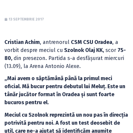
13 SEPTEMBRIE 2017
Cristian Achim
, antrenorul
CSM CSU Oradea
, a
vorbit despre meciul cu
Szolnok Olaj KK,
scor
75-
80,
din presezon. Partida s-a desfășurat miercuri
(13.09), la Arena Antonio Alexe.
„Mai avem o săptămână până la primul meci
oficial. Mă bucur pentru debutul lui Meluț. Este un
tânăr jucător format în Oradea și sunt foarte
bucuros pentru el.
Meciul cu Szolnok reprezintă un nou pas în direcția
potrivită pentru noi. A fost un test deosebit de
util, care ne-a ajutat să identificăm anumite