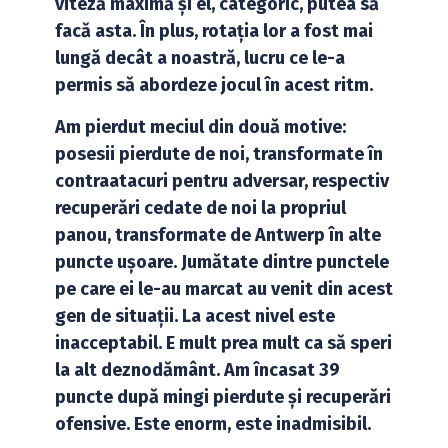
viteză maximă și el, categoric, putea să
facă asta. În plus, rotația lor a fost mai
lungă decât a noastră, lucru ce le-a
permis să abordeze jocul în acest ritm.
Am pierdut meciul din două motive:
posesii pierdute de noi, transformate în
contraatacuri pentru adversar, respectiv
recuperări cedate de noi la propriul
panou, transformate de Antwerp în alte
puncte ușoare. Jumătate dintre punctele
pe care ei le-au marcat au venit din acest
gen de situații. La acest nivel este
inacceptabil. E mult prea mult ca să speri
la alt deznodământ. Am încasat 39
puncte după mingi pierdute și recuperări
ofensive. Este enorm, este inadmisibil.