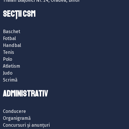
Traian Blajovici Nr. 24, Oradea, Bihor
SECȚII CSM
Baschet
Fotbal
Handbal
Tenis
Polo
Atletism
Judo
Scrimă
ADMINISTRATIV
Conducere
Organigramă
Concursuri și anunțuri