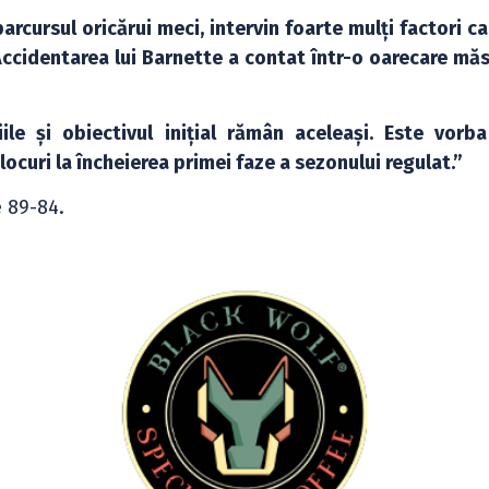
parcursul oricărui meci, intervin foarte mulți factori c
 Accidentarea lui Barnette a contat într-o oarecare mă
iile și obiectivul inițial rămân aceleași. Este vorb
locuri la încheierea primei faze a sezonului regulat.”
e 89-84.