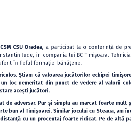
i
CSM CSU Oradea
, a participat la o conferință de pr
nstantin Jude, în compania lui BC Timișoara. Tehnicia
uferit în fieful formației bănățene.
iculos. Știam că valoarea jucătorilor echipei timișor
 un loc nemeritat din punct de vedere al valorii col
stare acești jucători.
at de adversar. Pur și simplu au marcat foarte mult ș
rte bun al Timișoarei. Similar jocului cu Steaua, am î
istanță cu un procentaj foarte ridicat. Pe de altă pa