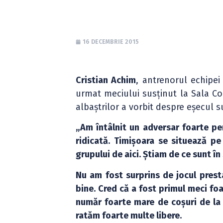
16 DECEMBRIE 2015
Cristian Achim
, antrenorul echipe
urmat meciului susținut la Sala Co
albaștrilor a vorbit despre eșecul s
„Am întâlnit un adversar foarte per
ridicată. Timișoara se situează pe
grupului de aici. Știam de ce sunt în 
Nu am fost surprins de jocul prest
bine. Cred că a fost primul meci foa
număr foarte mare de coșuri de la d
ratăm foarte multe libere.