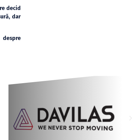
are decid
sură, dar
a despre