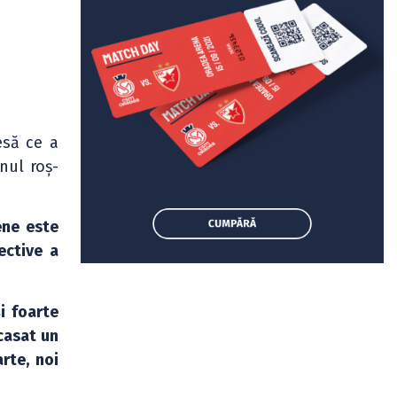
esă ce a
nul roș-
ene este
ective a
i foarte
ncasat un
rte, noi