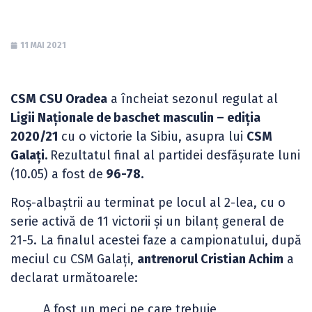
11 MAI 2021
CSM CSU Oradea
a încheiat sezonul regulat al
Ligii Naționale de baschet masculin – ediția
2020/21
cu o victorie la Sibiu, asupra lui
CSM
Galați.
Rezultatul final al partidei desfășurate luni
(10.05) a fost de
96-78.
Roș-albaștrii au terminat pe locul al 2-lea, cu o
serie activă de 11 victorii și un bilanț general de
21-5. La finalul acestei faze a campionatului, după
meciul cu CSM Galați,
antrenorul Cristian Achim
a
declarat următoarele:
„A fost un meci pe care trebuie