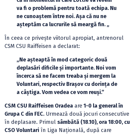
va fi o problemă pentru toată echipa. Nu
ne cunoaștem între noi. Așa că nu ne
așteptăm ca lucrurile să meargă fin. „
În ceea ce privește viitorul apropiat, antrenorul
CSM CSU Raiffeisen a declarat:
„Ne așteaptă în mod categoric două
deplasări dificile și importante. Noi vom
încerca să ne facem treaba și mergem la
Voluntari, respectiv Brașov cu dorința de
a câștiga. Vom vedea ce vom reuși.”
CSM CSU Raiffeisen Oradea
are
1-0 la general în
Grupa C din FEC.
Urmează două jocuri consecutive
în deplasare. Primul
sâmbătă (18.10), ora 18:00, cu
CSO Voluntari
în Liga Națională, după care