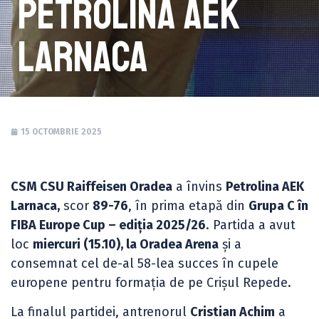
Petrolina AEK
Larnaca
15 OCTOMBRIE 2025
CSM CSU Raiffeisen Oradea
a învins
Petrolina AEK
Larnaca,
scor
89-76
, în prima etapă din
Grupa C în
FIBA Europe Cup – ediția 2025/26
. Partida a avut
loc
miercuri (15.10), la Oradea Arena
și a
consemnat cel de-al 58-lea succes în cupele
europene pentru formația de pe Crișul Repede.
La finalul partidei, antrenorul
Cristian Achim
a