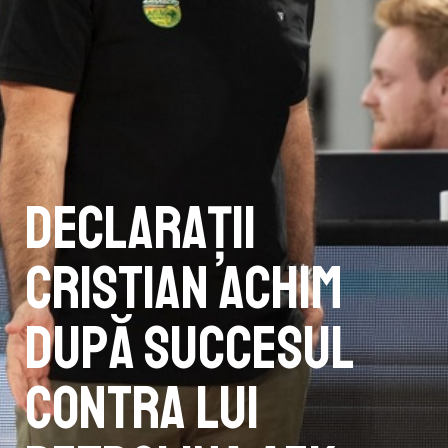
Declarații
Cristian Achim
după succesul
contra lui