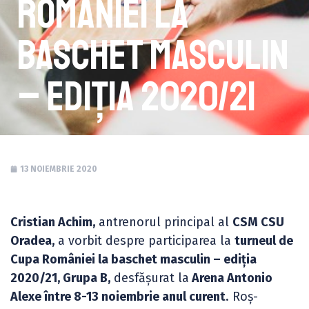
României la
baschet masculin
– ediția 2020/21
13 NOIEMBRIE 2020
Cristian Achim,
antrenorul principal al
CSM CSU
Oradea,
a vorbit despre participarea la
turneul de
Cupa României la baschet masculin – ediția
2020/21, Grupa B,
desfășurat la
Arena Antonio
Alexe între 8-13 noiembrie anul curent
. Roș-