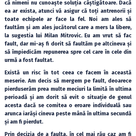
că nimeni nu cunoaște soluția câștigătoare. Dacă
ea ar exista, atunci vă asigur că toți antrenorii și
toate echipele ar face la fel. Noi am ales să
faultăm și am ales jucătorul care a mers la libere,
la sugestia lui Milan Mitrovic. Eu am vrut să fac
fault, dar mi-aș fi dorit să faultăm pe altcineva și
să împiedicăm repunerea spre cel care în cele din
urmă a fost faultat.
Există un risc în tot ceea ce facem în această
meserie. Am decis să mergem pe fault, deoarece
pierduserăm prea multe meciuri la limită în ultima
perioadă și am dorit să evit o situație de genul
acesta dacă se comitea o eroare individuală sau
arunca iarăși cineva peste mână în ultima secundă
și am fi pierdut.
Prin decizia de a faulta, în cel mai rău caz am fi