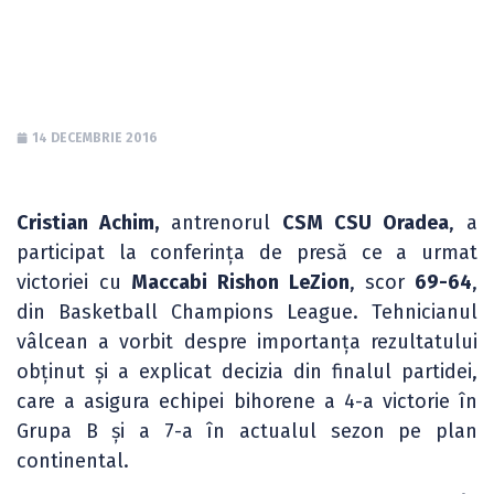
LeZion
14 DECEMBRIE 2016
Cristian Achim,
antrenorul
CSM CSU Oradea
, a
participat la conferința de presă ce a urmat
victoriei cu
Maccabi Rishon LeZion
, scor
69-64
,
din Basketball Champions League. Tehnicianul
vâlcean a vorbit despre importanța rezultatului
obținut și a explicat decizia din finalul partidei,
care a asigura echipei bihorene a 4-a victorie în
Grupa B și a 7-a în actualul sezon pe plan
continental.