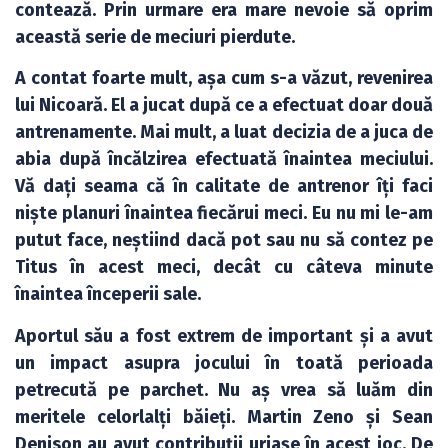
contează. Prin urmare era mare nevoie să oprim
această serie de meciuri pierdute.
A contat foarte mult, așa cum s-a văzut, revenirea
lui Nicoară. El a jucat după ce a efectuat doar două
antrenamente. Mai mult, a luat decizia de a juca de
abia după încălzirea efectuată înaintea meciului.
Vă dați seama că în calitate de antrenor îți faci
niște planuri înaintea fiecărui meci. Eu nu mi le-am
putut face, neștiind dacă pot sau nu să contez pe
Titus în acest meci, decât cu câteva minute
înaintea începerii sale.
Aportul său a fost extrem de important și a avut
un impact asupra jocului în toată perioada
petrecută pe parchet. Nu aș vrea să luăm din
meritele celorlalți băieți. Martin Zeno și Sean
Denison au avut contribuții uriașe în acest joc. De