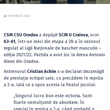
09 APRILIE 2022
CSM CSU Oradea
a depășit
SCM U Craiova,
scor
63-61
, într-un meci din etapa a 28-a în sezonul
regulat al Ligii Naționale de baschet masculin –
ediția 2021/22. Partida a avut loc la Arena Antonio
Alexe din Oradea.
Antrenorul
Cristian Achim
s-a declarat dezamăgit
de prestația echipei sale, cu precădere în repriza
a 2-a. Iată ce a spus acesta la finalul jocului:
„Singurul lucru bun este victoria. Sunt
foarte nemulțumit de abordare. În
special în repriza a 2-a, când probabil o