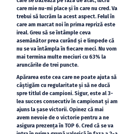
care se bazează pe faza de atac, lucru
care mie nu-mi place și în care nu cred. Va
trebui să lucrăm la acest aspect. Felul în
care am marcat noi în prima repriză este
ireal. Greu să se întâmple ceva
asemănător prea curând și e limpede că
nu se va întâmpla în fiecare meci. Nu vom
mai termina multe meciuri cu 63% la
aruncările de trei puncte.
Apărarea este cea care ne poate ajuta să
câștigăm cu regularitate și să ne ducă
spre titlul de campioni. Sigur, este al 3-
lea succes consecutiv în campionat și am
ajuns la șase victorii. Opinez că mai
avem nevoie de o victorie pentru a ne
asigura prezența în TOP 6. Cred că se va
intra în prima grupă valorică în faza a 2-a