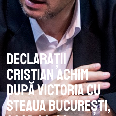
Declarații
Cristian Achim
după victoria cu
Steaua București,