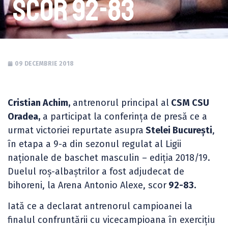
scor 92-83
09 DECEMBRIE 2018
Cristian Achim,
antrenorul principal al
CSM CSU
Oradea,
a participat la conferința de presă ce a
urmat victoriei repurtate asupra
Stelei București
,
în etapa a 9-a din sezonul regulat al Ligii
naționale de baschet masculin – ediția 2018/19.
Duelul roș-albaștrilor a fost adjudecat de
bihoreni, la Arena Antonio Alexe, scor
92-83.
Iată ce a declarat antrenorul campioanei la
finalul confruntării cu vicecampioana în exercițiu