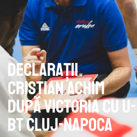
Declarații
Cristian Achim
după victoria cu U-
BT Cluj-Napoca