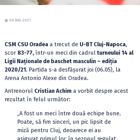
06 MAI 2021
CSM CSU Oradea
a trecut de
U-BT Cluj-Napoca
,
scor
83-77,
într-un meci din cadrul
turneului 14 al
Ligii Naționale de baschet masculin – ediția
2020/21.
Partida s-a desfășurat joi (06.05), la
Arena Antonio Alexe din Oradea.
Antrenorul
Cristian Achim
a vorbit despre acest
rezultat în felul următor:
„A fost un meci între două echipe bune.
Poate, să fim sinceri, un pic lipsit de
miză pentru Cluj, deoarece ei au
asigurat primul loc în sezonul regulat.