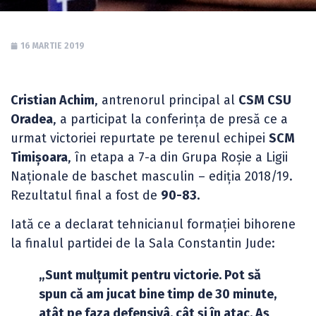
16 MARTIE 2019
Cristian Achim
, antrenorul principal al
CSM CSU
Oradea
, a participat la conferința de presă ce a
urmat victoriei repurtate pe terenul echipei
SCM
Timișoara
, în etapa a 7-a din Grupa Roșie a Ligii
Naționale de baschet masculin – ediția 2018/19.
Rezultatul final a fost de
90-83.
Iată ce a declarat tehnicianul formației bihorene
la finalul partidei de la Sala Constantin Jude:
„Sunt mulțumit pentru victorie. Pot să
spun că am jucat bine timp de 30 minute,
atât pe faza defensivâ, cât și în atac. Aș