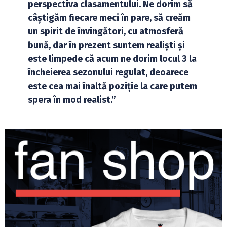
perspectiva clasamentului. Ne dorim să
câștigăm fiecare meci în pare, să creăm
un spirit de învingători, cu atmosferă
bună, dar în prezent suntem realiști și
este limpede că acum ne dorim locul 3 la
încheierea sezonului regulat, deoarece
este cea mai înaltă poziție la care putem
spera în mod realist.”