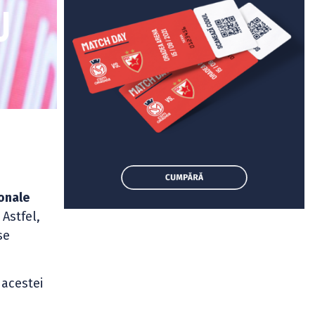
u
ionale
. Astfel,
se
 acestei