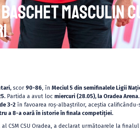
 baschet masculin c
i
tari,
scor
90-86
, în
Meciul 5 din semifinalele Ligii Naț
25.
Partida a avut loc
miercuri (28.05), la Oradea Arena
de 3-2
în favoarea roș-albaștrilor, aceștia calificându-
ru a 8-a oară în istorie în finala competiției.
l al CSM CSU Oradea, a declarat următoarele la finalul