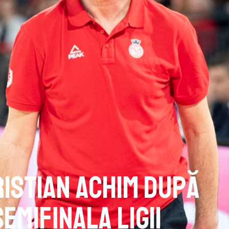
ristian Achim după
semifinala Ligii