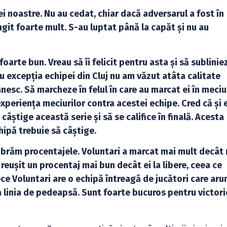
pei noastre. Nu au cedat, chiar dacă adversarul a fost în
ngit foarte mult. S-au luptat până la capăt și nu au
oarte bun. Vreau să îi felicit pentru asta și să sublinie
u excepția echipei din Cluj nu am văzut atâta calitate
nesc. Să marcheze în felul în care au marcat ei în meciu
xperiența meciurilor contra acestei echipe. Cred că și e
 câștige această serie și să se califice în finală. Acesta
hipă trebuie să câștige.
librăm procentajele. Voluntari a marcat mai mult decât 
 reușit un procentaj mai bun decât ei la libere, ceea ce
ce Voluntari are o echipă întreagă de jucători care aru
la linia de pedeapsă. Sunt foarte bucuros pentru victori