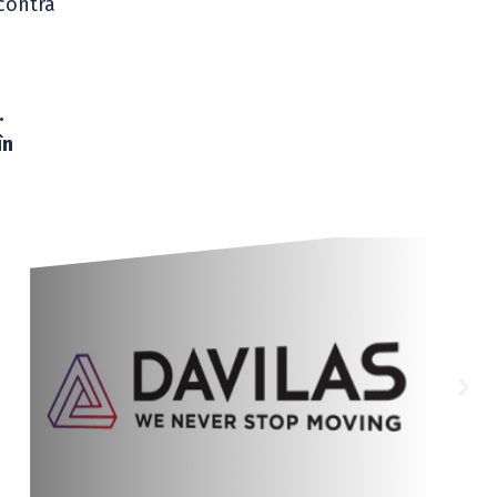
 contra
.
în