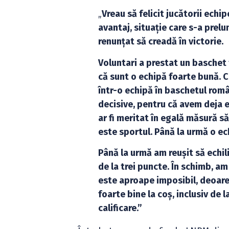
„
Vreau să felicit jucătorii echi
avantaj, situație care s-a prelu
renunțat să creadă în victorie.
Voluntari a prestat un baschet f
că sunt o echipă foarte bună. C
într-o echipă în baschetul româ
decisive, pentru că avem deja e
ar fi meritat în egală măsură să
este sportul. Până la urmă o ec
Până la urmă am reușit să echi
de la trei puncte. În schimb, am
este aproape imposibil, deoare
foarte bine la coș, inclusiv de 
calificare.”