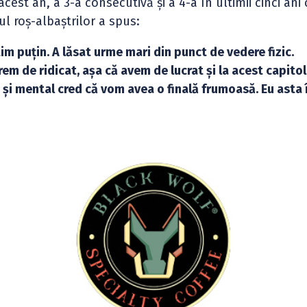
est an, a 3-a consecutivă și a 4-a în ultimii cinci ani
l roș-albaștrilor a spus:
m puțin. A lăsat urme mari din punct de vedere fizic.
m de ridicat, așa că avem de lucrat și la acest capitol
 și mental cred că vom avea o finală frumoasă. Eu asta 