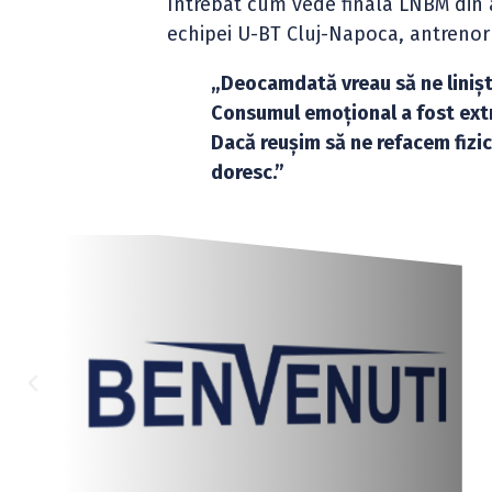
Întrebat cum vede finala LNBM din ac
echipei U-BT Cluj-Napoca, antrenoru
„Deocamdată vreau să ne liniști
Consumul emoțional a fost extre
Dacă reușim să ne refacem fizic
doresc.”