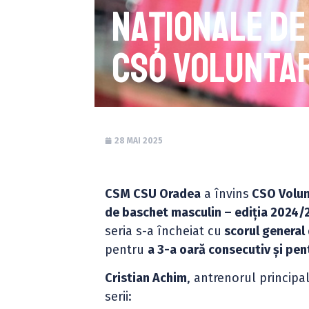
Naționale de
CSO Voluntar
28 MAI 2025
CSM CSU Oradea
a învins
CSO Volun
de baschet masculin – ediția 2024/
seria s-a încheiat cu
scorul general 
pentru
a 3-a oară consecutiv și pent
Cristian Achim
, antrenorul principa
serii: