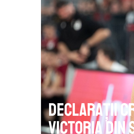
Declarații C
victoria din 