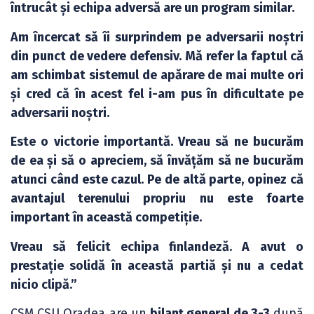
întrucât și echipa adversă are un program similar.
Am încercat să îi surprindem pe adversarii noștri
din punct de vedere defensiv. Mă refer la faptul că
am schimbat sistemul de apărare de mai multe ori
și cred că în acest fel i-am pus în dificultate pe
adversarii noștri.
Este o victorie importantă. Vreau să ne bucurăm
de ea și să o apreciem, să învățăm să ne bucurăm
atunci când este cazul. Pe de altă parte, opinez că
avantajul terenului propriu nu este foarte
important în această competiție.
Vreau să felicit echipa finlandeză. A avut o
prestație solidă în această partiă și nu a cedat
nicio clipă.”
CSM CSU Oradea are un
bilanț general de 3-3
după