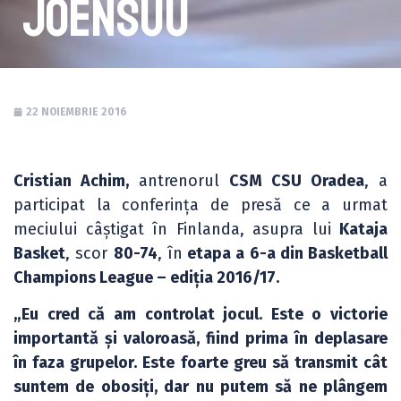
Joensuu
22 NOIEMBRIE 2016
Cristian Achim,
antrenorul
CSM CSU Oradea
, a
participat la conferința de presă ce a urmat
meciului câștigat în Finlanda, asupra lui
Kataja
Basket
, scor
80-74
, în
etapa a 6-a din Basketball
Champions League – ediția 2016/17.
„Eu cred că am controlat jocul. Este o victorie
importantă și valoroasă, fiind prima în deplasare
în faza grupelor. Este foarte greu să transmit cât
suntem de obosiți, dar nu putem să ne plângem