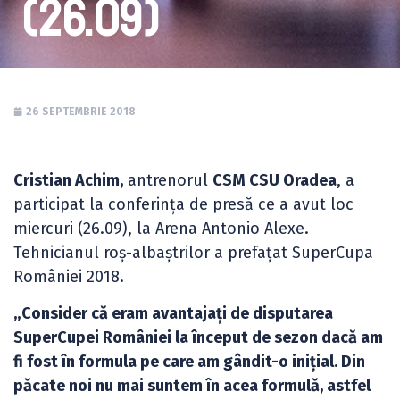
(26.09)
26 SEPTEMBRIE 2018
Cristian Achim,
antrenorul
CSM CSU Oradea
, a
participat la conferința de presă ce a avut loc
miercuri (26.09), la Arena Antonio Alexe.
Tehnicianul roș-albaștrilor a prefațat SuperCupa
României 2018.
„Consider că eram avantajați de disputarea
SuperCupei României la început de sezon dacă am
fi fost în formula pe care am gândit-o inițial. Din
păcate noi nu mai suntem în acea formulă, astfel