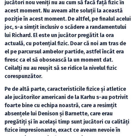
jucători nou veniți nu au cum să facă față fizic în
acest moment. Nu aveam alte soluții la această
poziție în acest moment. De altfel, pe finalul acelui
joc, s-a simțit inclusiv o scădere a randamentului
lui Richard. El este un jucător pregătit la ora
actuală, cu potențial fizic. Doar că noi am tras de
el pe parcursul ambelor partide, astfel încât era
firesc ca el să obosească la un moment dat.
Ceilalți nu au reușit să se ridice la nivelul fizic
corespunzător.
Pe de altă parte, caracteristicile fizice și atletice
ale jucătorilor americani de la Karhu s-au potrivit
foarte bine cu echipa noastră, care a resimțit
absențele lui Denison și Barnette, care erau
pregătiți și în același timp sunt jucători cu calități
fizice impresionante, exact ce aveam nevoie în