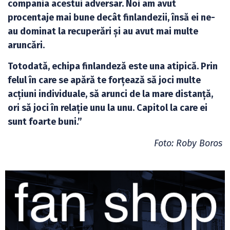
compania acestui adversar. Noi am avut
procentaje mai bune decât finlandezii, însă ei ne-
au dominat la recuperări și au avut mai multe
aruncări.
Totodată, echipa finlandeză este una atipică. Prin
felul în care se apără te forțează să joci multe
acțiuni individuale, să arunci de la mare distanță,
ori să joci în relație unu la unu. Capitol la care ei
sunt foarte buni.”
Foto: Roby Boros