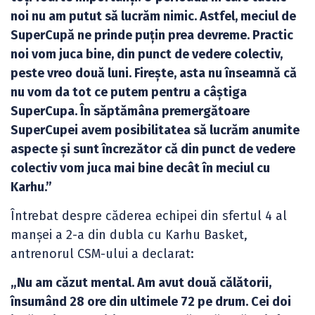
noi nu am putut să lucrăm nimic. Astfel, meciul de
SuperCupă ne prinde puțin prea devreme. Practic
noi vom juca bine, din punct de vedere colectiv,
peste vreo două luni. Firește, asta nu înseamnă că
nu vom da tot ce putem pentru a câștiga
SuperCupa. În săptămâna premergătoare
SuperCupei avem posibilitatea să lucrăm anumite
aspecte și sunt încrezător că din punct de vedere
colectiv vom juca mai bine decât în meciul cu
Karhu.”
Întrebat despre căderea echipei din sfertul 4 al
manșei a 2-a din dubla cu Karhu Basket,
antrenorul CSM-ului a declarat:
„Nu am căzut mental. Am avut două călătorii,
însumând 28 ore din ultimele 72 pe drum. Cei doi