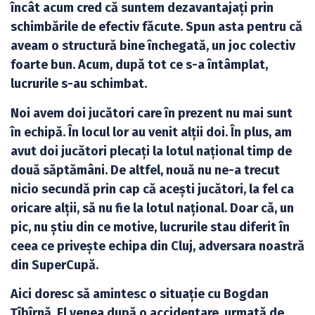
încât acum cred că suntem dezavantajați prin
schimbările de efectiv făcute. Spun asta pentru că
aveam o structură bine închegată, un joc colectiv
foarte bun. Acum, după tot ce s-a întâmplat,
lucrurile s-au schimbat.
Noi avem doi jucători care în prezent nu mai sunt
în echipă. În locul lor au venit alții doi. În plus, am
avut doi jucători plecați la lotul național timp de
două săptămâni. De altfel, nouă nu ne-a trecut
nicio secundă prin cap că acești jucători, la fel ca
oricare alții, să nu fie la lotul național. Doar că, un
pic, nu știu din ce motive, lucrurile stau diferit în
ceea ce privește echipa din Cluj, adversara noastră
din SuperCupă.
Aici doresc să amintesc o situație cu Bogdan
Țîbîrnă. El venea după o accidentare, urmată de