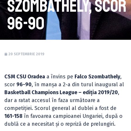
Szombathely, scor
96-90
20 SEPTEMBRIE 2019
CSM CSU Oradea
a învins pe
Falco Szombathely
,
scor
96-90
, în manșa a 2-a din turul inaugural al
Basketball Champions League – ediția 2019/20
,
dar a ratat accesul în faza următoare a
competiției. Scorul general al dublei a fost de
161-158
în favoarea campioanei Ungariei, după o
dublă ce a necesitat și o repriză de prelungiri.