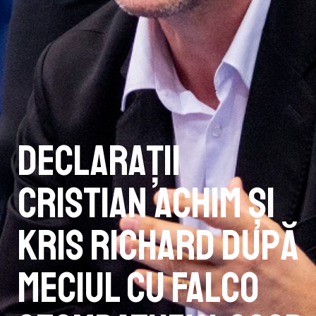
Declarații
Cristian Achim și
Kris Richard după
meciul cu Falco