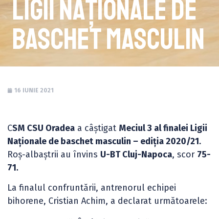
Ligii Naționale de
baschet masculin
16 IUNIE 2021
C
SM CSU Oradea
a câștigat
Meciul 3 al finalei Ligii
Naționale de baschet masculin – ediția 2020/21
.
Roș-albaștrii au învins
U-BT Cluj-Napoca
, scor
75-
71.
La finalul confruntării, antrenorul echipei
bihorene, Cristian Achim, a declarat următoarele: