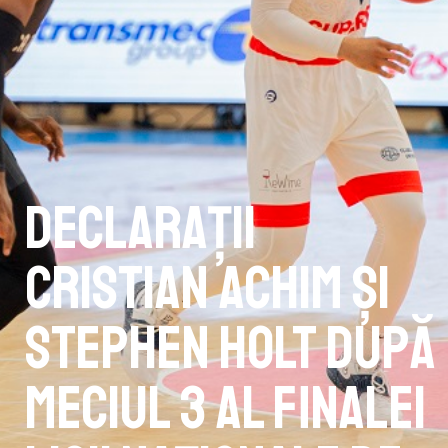
Declarații
Cristian Achim și
Stephen Holt după
Meciul 3 al finalei