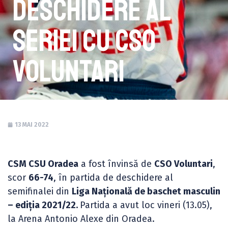
deschidere al
seriei cu CSO
Voluntari
13 MAI 2022
CSM CSU Oradea
a fost învinsă de
CSO Voluntari
,
scor
66-74
, în partida de deschidere al
semifinalei din
Liga Națională de baschet masculin
– ediția 2021/22.
Partida a avut loc vineri (13.05),
la Arena Antonio Alexe din Oradea.