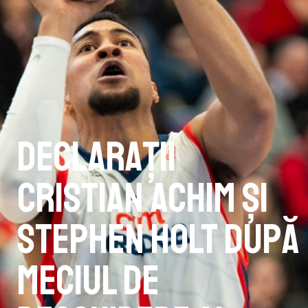
Declarații
Cristian Achim și
Stephen Holt după
meciul de