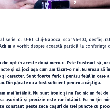
l seriei cu U-BT Cluj-Napoca, scor 96-103, desfășurat
 Achim
a vorbit despre această partidă la conferința 
 din opt în aceste două meciuri. Este frustrant să joc
ncte și să joci așa cum am făcut-o noi. Eu vreau să îm
și caracter. Sunt foarte fericit pentru felul în care 
n. Din păcate nu a fost suficient pentru a câștiga.
m mai întâlnit. Nu sunt ironic și nu fac niciun fel de 
ușurință și precizie este rar întâlnit. Eu nu țin min
eze constant peste zece coșuri de trei puncte cu proc