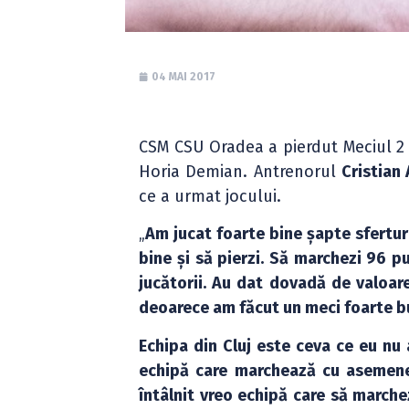
04 MAI 2017
CSM CSU Oradea a pierdut Meciul 2 a
Horia Demian. Antrenorul
Cristian
ce a urmat jocului.
„
Am jucat foarte bine șapte sferturi
bine și să pierzi. Să marchezi 96 pu
jucătorii. Au dat dovadă de valoare 
deoarece am făcut un meci foarte bu
Echipa din Cluj este ceva ce eu nu a
echipă care marchează cu asemenea 
întâlnit vreo echipă care să march