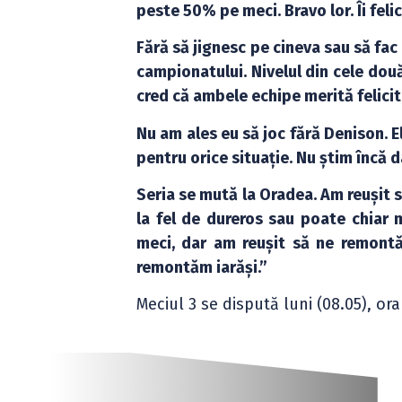
peste 50% pe meci. Bravo lor. Îi felic
Fără să jignesc pe cineva sau să fac 
campionatului. Nivelul din cele două
cred că ambele echipe merită felicit
Nu am ales eu să joc fără Denison. El
pentru orice situație. Nu știm încă 
Seria se mută la Oradea. Am reușit 
la fel de dureros sau poate chiar m
meci, dar am reușit să ne remontă
remontăm iarăși.”
Meciul 3 se dispută luni (08.05), or