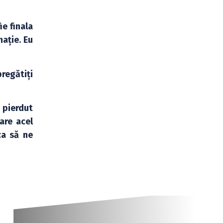
ie finala
mație. Eu
pregătiți
 pierdut
are acel
ca să ne