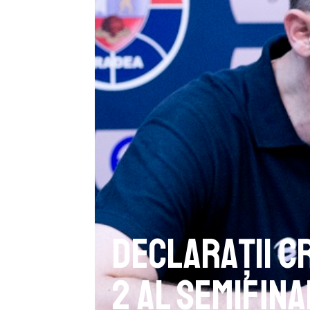
Declarații C
2 al semifina