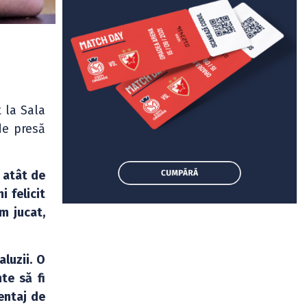
 la Sala
de presă
i atât de
i felicit
am jucat,
aluzii. O
te să fi
entaj de