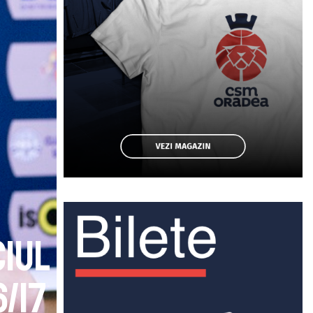
ciul
6/17