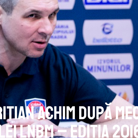
ritian Achim după Me
lei LNBM – ediția 201