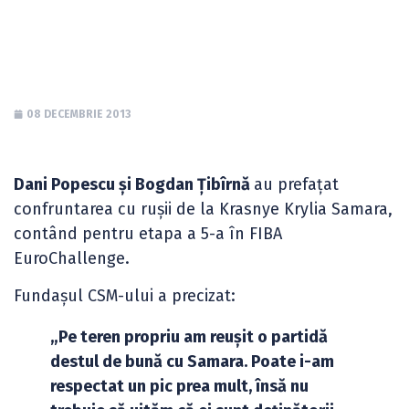
Samara
08 DECEMBRIE 2013
Dani Popescu și Bogdan Țibîrnă
au prefațat
confruntarea cu rușii de la Krasnye Krylia Samara,
contând pentru etapa a 5-a în FIBA
EuroChallenge.
Fundașul CSM-ului a precizat:
„Pe teren propriu am reușit o partidă
destul de bună cu Samara. Poate i-am
respectat un pic prea mult, însă nu