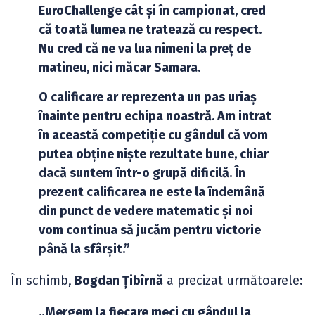
EuroChallenge cât și în campionat, cred
că toată lumea ne tratează cu respect.
Nu cred că ne va lua nimeni la preț de
matineu, nici măcar Samara.
O calificare ar reprezenta un pas uriaș
înainte pentru echipa noastră. Am intrat
în această competiție cu gândul că vom
putea obține niște rezultate bune, chiar
dacă suntem într-o grupă dificilă. În
prezent calificarea ne este la îndemână
din punct de vedere matematic și noi
vom continua să jucăm pentru victorie
până la sfârșit.”
În schimb,
Bogdan Țibîrnă
a precizat următoarele:
„Mergem la fiecare meci cu gândul la