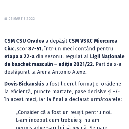
05 MARTIE 2022
CSM CSU Oradea
a depășit
CSM VSKC Miercurea
Ciuc,
scor
87-51,
într-un meci contând pentru
etapa a 22-a
din sezonul regulat al
Ligii Naționale
de baschet masculin – ediția 2021/22
. Partida s-a
desfășurat la Arena Antonio Alexe.
Dovis Bickauskis
a fost liderul formației orădene
la eficiență, puncte marcate, pase decisive și +/-
în acest meci, iar la final a declarat următoarele:
„Consider că a fost un reușit pentru noi.
L-am început cum trebuie și nu am
permis adversarului să revină. Se pare