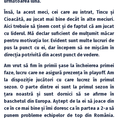
următoarea lună.
Însă, la acest meci, cei care au intrat, Tincu și
Cioacătă, au jucat mai bine decât în alte meciuri.
Aici trebuie să ținem cont și de faptul că am jucat
cu liderul. Mă declar suficient de mulțumit măcar
pentru motivația lor. Evident sunt multe lucruri de
pus la punct cu ei, dar începem să ne mișcăm în
direcția potrivită din acest punct de vedere.
Am vrut să fim în primii șase la încheierea primei
faze, lucru care ne asigură prezența în playoff. Am
la dispoziție jucători cu care lucrez în primul
sezon. O parte dintre ei sunt la primul sezon în
țara noastră și sunt dornici să se afirme în
baschetul din Europa. Aștept de la ei să joace din
ce în ce mai bine și îmi doresc ca în partea a 2-a să
punem probleme echipelor de top din România.