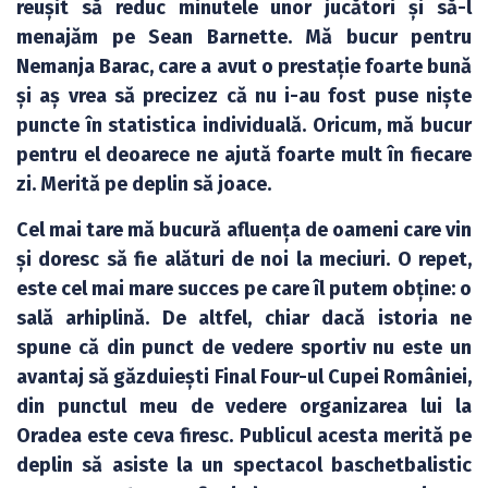
reușit să reduc minutele unor jucători și să-l
menajăm pe Sean Barnette. Mă bucur pentru
Nemanja Barac, care a avut o prestație foarte bună
și aș vrea să precizez că nu i-au fost puse niște
puncte în statistica individuală. Oricum, mă bucur
pentru el deoarece ne ajută foarte mult în fiecare
zi. Merită pe deplin să joace.
Cel mai tare mă bucură afluența de oameni care vin
și doresc să fie alături de noi la meciuri. O repet,
este cel mai mare succes pe care îl putem obține: o
sală arhiplină. De altfel, chiar dacă istoria ne
spune că din punct de vedere sportiv nu este un
avantaj să găzduiești Final Four-ul Cupei României,
din punctul meu de vedere organizarea lui la
Oradea este ceva firesc. Publicul acesta merită pe
deplin să asiste la un spectacol baschetbalistic