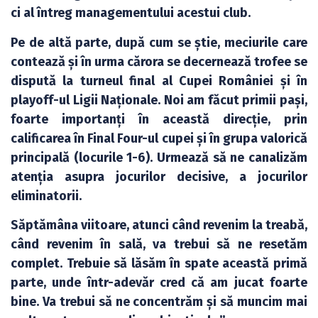
ci al întreg managementului acestui club.
Pe de altă parte, după cum se știe, meciurile care
contează și în urma cărora se decernează trofee se
dispută la turneul final al Cupei României și în
playoff-ul Ligii Naționale. Noi am făcut primii pași,
foarte importanți în această direcție, prin
calificarea în Final Four-ul cupei și în grupa valorică
principală (locurile 1-6). Urmează să ne canalizăm
atenția asupra jocurilor decisive, a jocurilor
eliminatorii.
Săptămâna viitoare, atunci când revenim la treabă,
când revenim în sală, va trebui să ne resetăm
complet. Trebuie să lăsăm în spate această primă
parte, unde într-adevăr cred că am jucat foarte
bine. Va trebui să ne concentrăm și să muncim mai