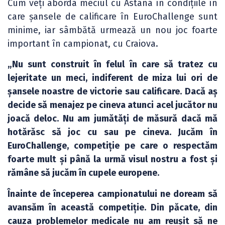
Cum veți aborda meciul cu Astana în condițiile în
care șansele de calificare în EuroChallenge sunt
minime, iar sâmbătă urmează un nou joc foarte
important în campionat, cu Craiova.
„Nu sunt construit în felul în care să tratez cu
lejeritate un meci, indiferent de miza lui ori de
șansele noastre de victorie sau calificare. Dacă aș
decide să menajez pe cineva atunci acel jucător nu
joacă deloc. Nu am jumătăți de măsură dacă mă
hotărăsc să joc cu sau pe cineva. Jucăm în
EuroChallenge, competiție pe care o respectăm
foarte mult și până la urmă visul nostru a fost și
rămâne să jucăm în cupele europene.
Înainte de începerea campionatului ne doream să
avansăm în această competiție. Din păcate, din
cauza problemelor medicale nu am reușit să ne