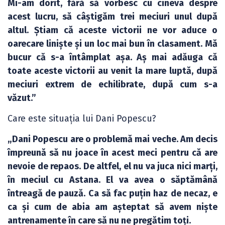
Mi-am dorit, fără să vorbesc cu cineva despre
acest lucru, să câștigăm trei meciuri unul după
altul. Știam că aceste victorii ne vor aduce o
oarecare liniște și un loc mai bun în clasament. Mă
bucur că s-a întâmplat așa. Aș mai adăuga că
toate aceste victorii au venit la mare luptă, după
meciuri extrem de echilibrate, după cum s-a
văzut.”
Care este situația lui Dani Popescu?
„Dani Popescu are o problemă mai veche. Am decis
împreună să nu joace în acest meci pentru că are
nevoie de repaos. De altfel, el nu va juca nici marți,
în meciul cu Astana. El va avea o săptămână
întreagă de pauză. Ca să fac puțin haz de necaz, e
ca și cum de abia am așteptat să avem niște
antrenamente în care să nu ne pregătim toți.