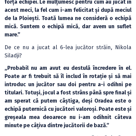
forța echipei. Le mulțumesc pentru cum au jucat în
acest meci, la fel cum i-am felicitat și după meciul
de la Ploiești. Toată lumea ne consideră o echipă
mică. Suntem o echipă mică, dar avem un suflet
mare.”
De ce nu a jucat al 6-lea jucător străin, Nikola
Siladji?
„Probabil nu am avut eu destulă încredere în el.
Poate ar fi trebuit să îl includ în rotație și să mai
introduc un jucător sau doi pentru a-i odihni pe
titulari. Totuși, jocul a fost strâns până spre final și
am sperat că putem câștiga, deși Oradea este o
echipă puternică cu jucători valoroși. Poate este și
greșeala mea deoarece nu i-am odihnit câteva
minute pe câțiva dintre jucătorii de bază.”