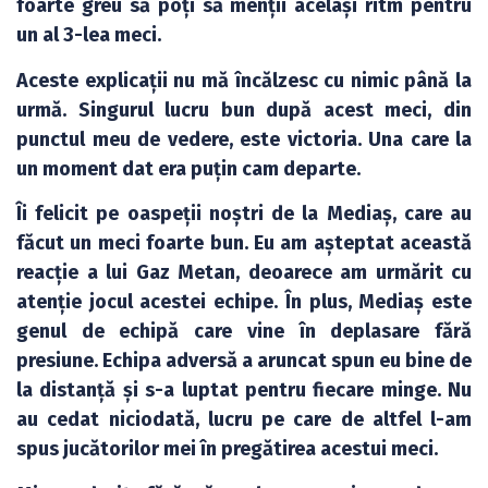
foarte greu să poți să menții același ritm pentru
un al 3-lea meci.
Aceste explicații nu mă încălzesc cu nimic până la
urmă. Singurul lucru bun după acest meci, din
punctul meu de vedere, este victoria. Una care la
un moment dat era puțin cam departe.
Îi felicit pe oaspeții noștri de la Mediaș, care au
făcut un meci foarte bun. Eu am așteptat această
reacție a lui Gaz Metan, deoarece am urmărit cu
atenție jocul acestei echipe. În plus, Mediaș este
genul de echipă care vine în deplasare fără
presiune. Echipa adversă a aruncat spun eu bine de
la distanță și s-a luptat pentru fiecare minge. Nu
au cedat niciodată, lucru pe care de altfel l-am
spus jucătorilor mei în pregătirea acestui meci.