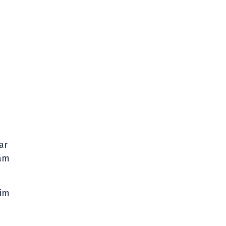
ar
 am
nim