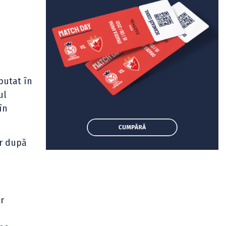
sputat în
ul
în
or după
r