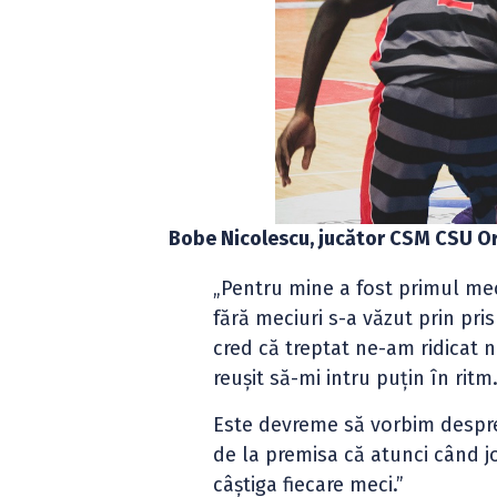
Bobe Nicolescu, jucător CSM CSU O
„Pentru mine a fost primul me
fără meciuri s-a văzut prin pri
cred că treptat ne-am ridicat n
reușit să-mi intru puțin în ritm
Este devreme să vorbim despre
de la premisa că atunci când j
câștiga fiecare meci.”