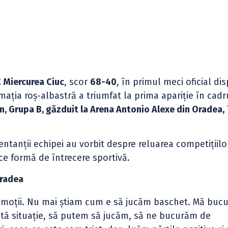
Miercurea Ciuc
, scor
68-40
, în primul meci oficial di
ația roș-albastră a triumfat la prima apariție în cadr
, Grupa B, găzduit la Arena Antonio Alexe din Oradea,
ezentanții echipei au vorbit despre reluarea competițiil
ce formă de întrecere sportivă.
Oradea
 emoții. Nu mai știam cum e să jucăm baschet. Mă bucu
stă situație, să putem să jucăm, să ne bucurăm de