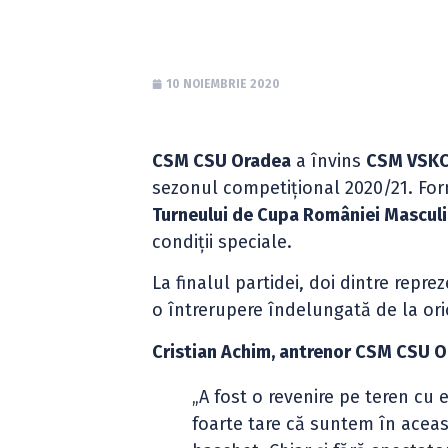
10 NOIEMBRIE 2020
CSM CSU Oradea
a învins
CSM VSKC 
sezonul competițional 2020/21. Form
Turneului de Cupa României Masculin
condiții speciale.
La finalul partidei, doi dintre repr
o întrerupere îndelungată de la ori
Cristian Achim, antrenor CSM CSU 
„A fost o revenire pe teren cu
foarte tare că suntem în acea