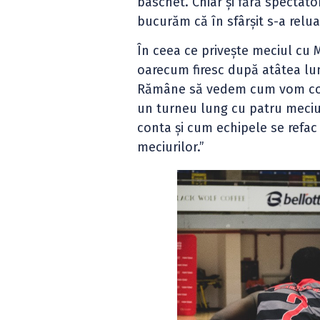
baschet. Chiar și fără spectato
bucurăm că în sfârșit s-a relua
În ceea ce privește meciul cu M
oarecum firesc după atâtea lun
Rămâne să vedem cum vom cont
un turneu lung cu patru meciuri
conta și cum echipele se refac 
meciurilor.”