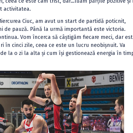
ri, ceea ce este cam trist, dar…luăm părțile pozitive și
t activitatea.
iercurea Ciuc, am avut un start de partidă poticnit,
i de pauză. Până la urmă importantă este victoria.
inua. Vom încerca să câștigăm fiecare meci, dar es
 în cinci zile, ceea ce este un lucru neobișnuit. Va
de la o zi la alta și cum își gestionează energia în tim