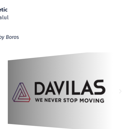
etic
alul
by Boro
s