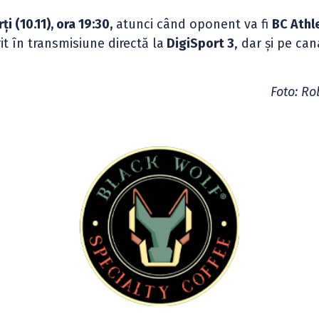
ți (10.11), ora 19:30,
atunci când oponent va fi
BC Athl
t în transmisiune directă la
DigiSport 3
, dar și pe can
Foto: Ro