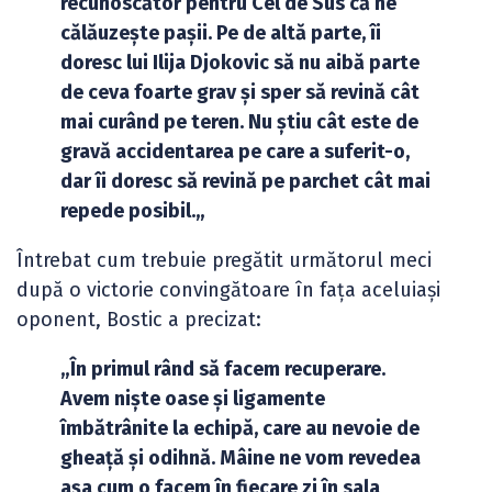
recunoscător pentru Cel de Sus că ne
călăuzește pașii. Pe de altă parte, îi
doresc lui Ilija Djokovic să nu aibă parte
de ceva foarte grav și sper să revină cât
mai curând pe teren. Nu știu cât este de
gravă accidentarea pe care a suferit-o,
dar îi doresc să revină pe parchet cât mai
repede posibil.
„
Întrebat cum trebuie pregătit următorul meci
după o victorie convingătoare în fața aceluiași
oponent, Bostic a precizat:
„În primul rând să facem recuperare.
Avem niște oase și ligamente
îmbătrânite la echipă, care au nevoie de
gheață și odihnă. Mâine ne vom revedea
așa cum o facem în fiecare zi în sala