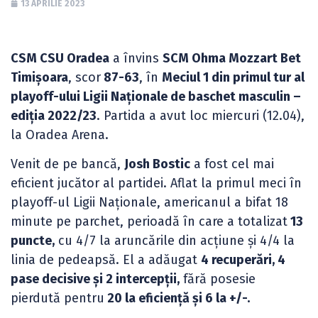
13 APRILIE 2023
CSM CSU Oradea
a învins
SCM Ohma Mozzart Bet
Timișoara
, scor
87-63
, în
Meciul 1 din primul tur al
playoff-ului Ligii Naționale de baschet masculin –
ediția 2022/23
. Partida a avut loc miercuri (12.04),
la Oradea Arena.
Venit de pe bancă,
Josh Bostic
a fost cel mai
eficient jucător al partidei. Aflat la primul meci în
playoff-ul Ligii Naționale, americanul a bifat 18
minute pe parchet, perioadă în care a totalizat
13
puncte,
cu 4/7 la aruncările din acțiune și 4/4 la
linia de pedeapsă. El a adăugat
4 recuperări, 4
pase decisive și 2 intercepții,
fără posesie
pierdută pentru
20 la eficiență și 6 la +/-.