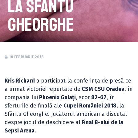
la Sfântu
Gheorghe
10 FEBRUARIE 2018
Kris Richard
a participat la conferința de presă ce
a urmat victoriei repurtate de
CSM CSU Oradea
, în
compania lui
Phoenix Galați
, scor
82-67
, în
sferturile de finală ale
Cupei României 2018,
la
Sfântu Gheorghe. Jucătorul american a discutat
despre jocul de deschidere al
Final 8-ului de la
Sepsi Arena.