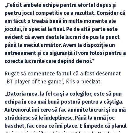
„Felicit ambele echipe pentru efortul depus și
pentru jocul competitiv ce a rezultat. Consider că
am făcut o treabă bună în multe momente ale
jocului, în special la final. Pe de altă parte este
evident că avem destule lucruri de pus la punct
până la meciul următor. Avem la dispoziție un
antrenament și cu siguranță îl vom folosi pentru a
corecta lucrurile care depind de noi.”
Rugat să comenteze faptul că a fost desemnat
„BT player of the game”, Kris a precizat:
„Datoria mea, la fel ca și a colegilor, este să pun
echipa în cea mai bună postură pentru a câștiga.
Antrenorul îmi cere să fac anumite lucruri și eu mă
străduiesc să le îndeplinesc. Până la urmă joc
baschet, fac ceea ce îmi place. E limpede că planul