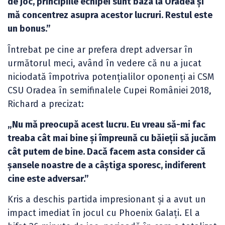
de joc, principiile echipei sunt baza la Oradea și
mă concentrez asupra acestor lucruri. Restul este
un bonus.”
Întrebat pe cine ar prefera drept adversar în
următorul meci, având în vedere că nu a jucat
niciodată împotriva potențialilor oponenți ai CSM
CSU Oradea în semifinalele Cupei României 2018,
Richard a precizat:
„Nu mă preocupă acest lucru. Eu vreau să-mi fac
treaba cât mai bine și împreună cu băieții să jucăm
cât putem de bine. Dacă facem asta consider că
șansele noastre de a câștiga sporesc, indiferent
cine este adversar.”
Kris a deschis partida impresionant și a avut un
impact imediat în jocul cu Phoenix Galați. El a