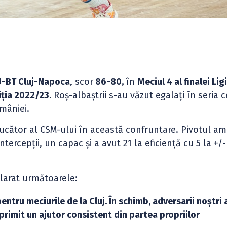
-BT Cluj-Napoca
, scor
86-80,
în
Meciul 4 al finalei Ligi
ția 2022/23.
Roș-albaștrii s-au văzut egalați în seria c
mâniei.
 jucător al CSM-ului în această confruntare. Pivotul am
ntercepții, un capac și a avut 21 la eficiență cu 5 la +/-
clarat următoarele:
ntru meciurile de la Cluj. În schimb, adversarii noștri 
 primit un ajutor consistent din partea propriilor