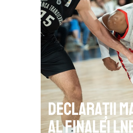
Declarații M
al finalei L