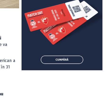
i
e va
erican a
 în 31
au