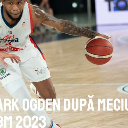
ark Ogden după Meci
NBM 2023