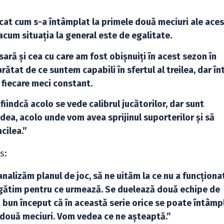
ucat cum s-a întâmplat la primele două meciuri ale ace
r acum situația la general este de egalitate.
ră și cea cu care am fost obișnuiți în acest sezon în
rătat de ce suntem capabili în sfertul al treilea, dar în
i fiecare meci constant.
 fiindcă acolo se vede calibrul jucătorilor, dar sunt
dea, acolo unde vom avea sprijinul suporterilor și să
cilea.”
s:
alizăm planul de joc, să ne uităm la ce nu a funcționat
pregătim pentru ce urmează. Se duelează două echipe de
 bun început că în această serie orice se poate întâmp
două meciuri. Vom vedea ce ne așteaptă.”