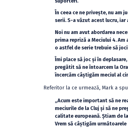
suporteri.
În ceea ce ne privește, nu am j
serii. S-a văzut acest lucru, ia
Noi nu am avut abordarea necesa
prima repriză a Meciului 4. Am a
o astfel de serie trebuie să joc
Îmi place să joc și în deplasare,
pregătit să ne întoarcem la Ora
încercăm câștigăm meciul al cin
Referitor la ce urmează, Mark a spu
„Acum este important să ne rean
meciurile de la Cluj și să ne 
calitate europeană. Știam de la
Vrem să câștigăm următoarele 