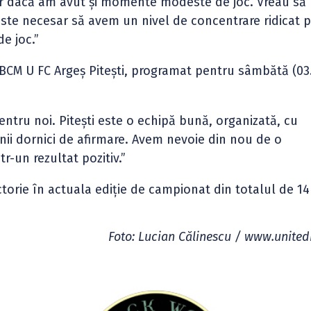
ar dacă am avut și momente modeste de joc. Vreau să
 este necesar să avem un nivel de concentrare ridicat 
e joc.”
 BCM U FC Argeș Pitești, programat pentru sâmbătă (03
ntru noi. Pitești este o echipă bună, organizată, cu
unii dornici de afirmare. Avem nevoie din nou de o
r-un rezultat pozitiv.”
torie în actuala ediție de campionat din totalul de 14
Foto: Lucian Călinescu / www.united