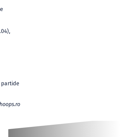
pe
.04),
 partide
hoops.ro