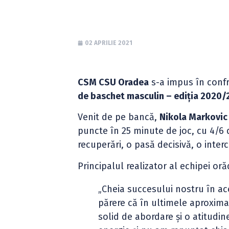
02 APRILIE 2021
CSM CSU Oradea
s-a impus în conf
de baschet masculin – ediția 2020/
Venit de pe bancă,
Nikola Markovi
puncte în 25 minute de joc, cu 4/6 d
recuperări, o pasă decisivă, o interc
Principalul realizator al echipei or
„Cheia succesului nostru în a
părere că în ultimele aproxima
solid de abordare și o atitudi