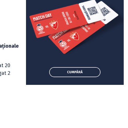
Naționale
at 20
gat 2