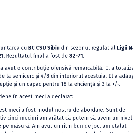
runtarea cu
BC CSU Sibiu
din sezonul regulat al
Ligii 
21.
Rezultatul final a fost de
82-71.
c
a avut o contribuție ofensivă remarcabilă. El a totaliz
e la semicerc și 4/8 din interiorul acestuia. El a adău
epție și un capac pentru 18 la eficiență și 3 la +/-.
ădene în acest meci a declarat:
cest meci a fost modul nostru de abordare. Sunt de
tiv cinci meciuri am arătat că putem să avem un nivel
ne pe măsură. Am avut un ritm bun de joc, am etalat