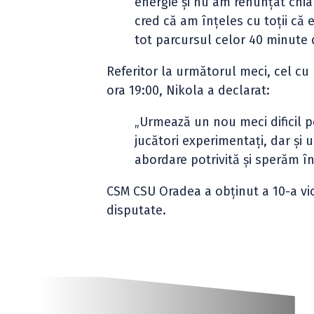
energie și nu am renunțat chi
cred că am înțeles cu toții că
tot parcursul celor 40 minute d
Referitor la următorul meci, cel cu
ora 19:00, Nikola a declarat:
„Urmează un nou meci dificil pe
jucători experimentați, dar și 
abordare potrivită și sperăm înt
CSM CSU Oradea a obținut a 10-a vic
disputate.