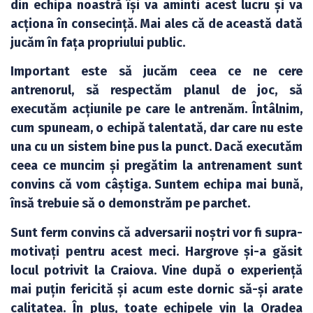
din echipa noastră își va aminti acest lucru și va
acționa în consecință. Mai ales că de această dată
jucăm în fața propriului public.
Important este să jucăm ceea ce ne cere
antrenorul, să respectăm planul de joc, să
executăm acțiunile pe care le antrenăm. Întâlnim,
cum spuneam, o echipă talentată, dar care nu este
una cu un sistem bine pus la punct. Dacă executăm
ceea ce muncim și pregătim la antrenament sunt
convins că vom câștiga. Suntem echipa mai bună,
însă trebuie să o demonstrăm pe parchet.
Sunt ferm convins că adversarii noștri vor fi supra-
motivați pentru acest meci. Hargrove și-a găsit
locul potrivit la Craiova. Vine după o experiență
mai puțin fericită și acum este dornic să-și arate
calitatea. În plus, toate echipele vin la Oradea