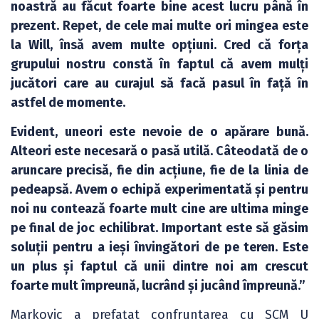
noastră au făcut foarte bine acest lucru până în
prezent. Repet, de cele mai multe ori mingea este
la Will, însă avem multe opțiuni. Cred că forța
grupului nostru constă în faptul că avem mulți
jucători care au curajul să facă pasul în față în
astfel de momente.
Evident, uneori este nevoie de o apărare bună.
Alteori este necesară o pasă utilă. Câteodată de o
aruncare precisă, fie din acțiune, fie de la linia de
pedeapsă. Avem o echipă experimentată și pentru
noi nu contează foarte mult cine are ultima minge
pe final de joc echilibrat. Important este să găsim
soluții pentru a ieși învingători de pe teren. Este
un plus și faptul că unii dintre noi am crescut
foarte mult împreună, lucrând și jucând împreună.”
Markovic a prefațat confruntarea cu SCM U