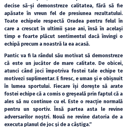
decise să-și demonstreze calitatea, fără să fie
apăsate în vreun fel de presiunea rezultatului.
Toate echipele respectă Oradea pentru felul în
care a crescut în ultimii șase ani, însă în același
timp e foarte plăcut sentimentul dacă învingi o
echipă precum a noastră la ea acasă.
Pantic va fi la rândul său motivat să demonstreze
că este un jucător de mare calitate. De obicei,
atunci când joci împotriva fostei tale echipe te
motivezi suplimentar. E firesc, e uman și e obișnuit
în lumea sportului. Fiecare își dorește să arate
fostei echipe că a comis o greșeală prin faptul că a
ales să nu continue cu el. Este o reacție normală
pentru un sportiv. Însă partea asta le revine
adversarilor noștri. Nouă ne revine datoria de a
executa planul de joc și de a câștiga.”