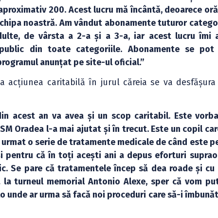
aproximativ 200. Acest lucru mă încântă, deoarece oră
chipa noastră. Am vândut abonamente tuturor categor
ulte, de vârsta a 2-a și a 3-a, iar acest lucru îmi 
ublic din toate categoriile. Abonamente se pot 
programul anunțat pe site-ul oficial.”
 la acțiunea caritabilă în jurul căreia se va desfășura
in acest an va avea și un scop caritabil. Este vorb
M Oradea l-a mai ajutat și în trecut. Este un copil ca
a urmat o serie de tratamente medicale de când este pe
 pentru că în toți acești ani a depus eforturi supra
c. Se pare că tratamentele încep să dea roade și cu 
a la turneul memorial Antonio Alexe, sper că vom put
o unde ar urma să facă noi proceduri care să-i îmbună