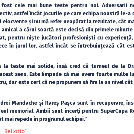
 fost cele mai bune teste pentru noi. Adversarii n
tiv, astfel încât jocurile pe care echipa noastră le-a 
 elocvente și nu mă refer neapărat la rezultate, cât ma
i amical a cărui soartă este decisă din primele minute
at, pentru niște jucători profesioniști cu experiență,
e în jurul lor, astfel încât se întrebuințează cât est
 la teste mai solide, însă cred că turneul de la O
acest sens. Este limpede că mai avem foarte multe lu
ru, dar este cert că ne propunem să fim la un nivel cât
drei Mandache și Rareș Pașca sunt în recuperare, îns
rneul memorial. Ambii sunt incerți pentru SuperCupa R
t mai repede în programul echipei.”