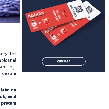
mergător
mpioanei
are roș-
v despre
tățim de
nok, unul
, precum