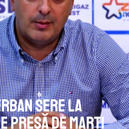
erban Sere la
e presă de marți