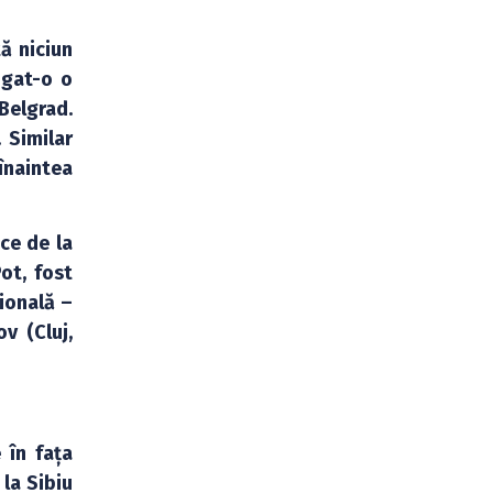
ă niciun
igat-o o
 Belgrad.
 Similar
înaintea
ce de la
Pot, fost
țională –
v (Cluj,
 în fața
la Sibiu