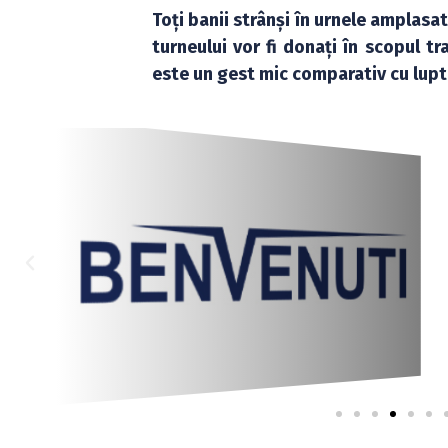
Toți banii strânși în urnele amplasat
turneului vor fi donați în scopul 
este un gest mic comparativ cu lupt