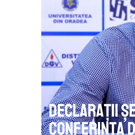
Declarații Ș
conferința d