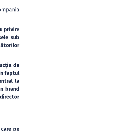
compania
 privire
sele sub
ătorilor
ucția de
în faptul
ntral la
un brand
director
 care pe