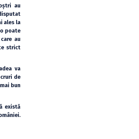
oștri au
disputat
i ales la
 o poate
 care au
e strict
radea va
cruri de
 mai bun
ă există
omâniei.