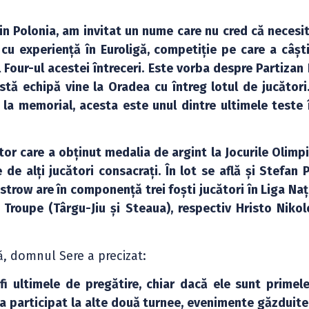
in Polonia, am invitat un nume care nu cred că necesit
cu experiență în Euroligă, competiție pe care a câșt
al Four-ul acestei întreceri. Este vorba despre Partizan
astă echipă vine la Oradea cu întreg lotul de jucători.
 la memorial, acesta este unul dintre ultimele teste 
or care a obținut medalia de argint la Jocurile Olimpi
 de alți jucători consacrați. În lot se află și Stefan 
 Ostrow are în componență trei foști jucători în Liga Na
Troupe (Târgu-Jiu și Steaua), respectiv Hristo Nikolo
ă, domnul Sere a precizat:
fi ultimele de pregătire, chiar dacă ele sunt primele
a participat la alte două turnee, evenimente găzduite 