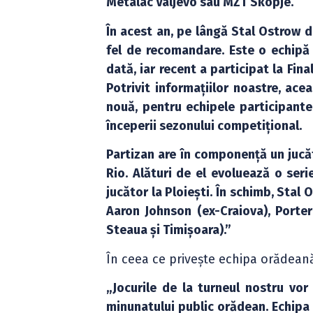
Metalac Valjevo sau MZT Skopje.
În acest an, pe lângă Stal Ostrow d
fel de recomandare. Este o echipă 
dată, iar recent a participat la Fin
Potrivit informațiilor noastre, ace
nouă, pentru echipele participante
începerii sezonului competițional.
Partizan are în componență un jucăt
Rio. Alături de el evoluează o serie
jucător la Ploiești. În schimb, Stal
Aaron Johnson (ex-Craiova), Porter 
Steaua și Timișoara).”
În ceea ce privește echipa orădean
„Jocurile de la turneul nostru vor 
minunatului public orădean. Echipa 