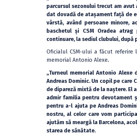
parcursul sezonului trecut am avut 
dat dovadă de atașament față de e
vârstă, având persoane minore, ad
baschetul și CSM Oradea atrag p
continuare, la sediul clubului, după 
Oficialul CSM-ului a făcut referire
memorial Antonio Alexe.
„Turneul memorial Antonio Alexe d
Andreas Dominic. Un copil pe care CS
de dipareză mixtă de la naștere. El 
admir familia pentru devotament și
pentru a-l ajuta pe Andreas Domini
nostru, al celor care vom particip
ajutăm să meargă la Barcelona, acol
starea de sănătate.