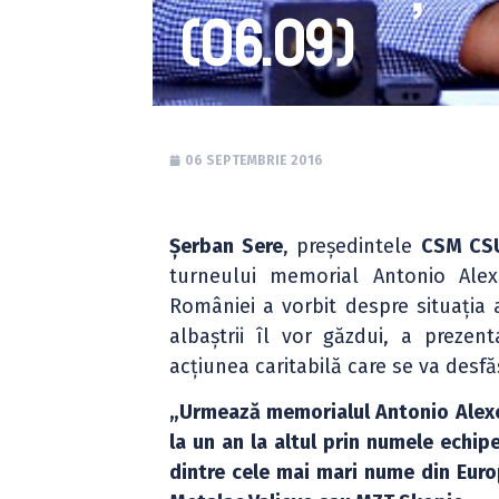
(06.09)
06 SEPTEMBRIE 2016
Șerban Sere
, președintele
CSM CS
turneului memorial Antonio Alex
României a vorbit despre situația 
albaștrii îl vor găzdui, a preze
acțiunea caritabilă care se va desfă
„Urmează memorialul Antonio Alexe
la un an la altul prin numele echipe
dintre cele mai mari nume din Europ