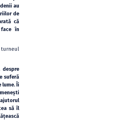
denii au
iilor de
arată că
face în
 turneul
a despre
re suferă
 lume. Îi
omenești
ajutorul
ea să îl
tățească