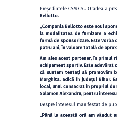
Președintele CSM CSU Oradea a pre
Bellotto.
„Compania Bellotto este noul sponso
la modalitatea de furnizare a ech
formă de sponsorizare. Este vorba d
patru ani, în valoare totală de apro
Am ales acest partener, în primul r
echipament sportiv. Este adevărat că
că suntem tentați să promovăm bra
Marghita, adică în județul Bihor.
local, unul consacrat în propriul d
Salamon Alexandru, pentru interesul
Despre interesul manifestat de publ
„Până la această oră am vândut ap