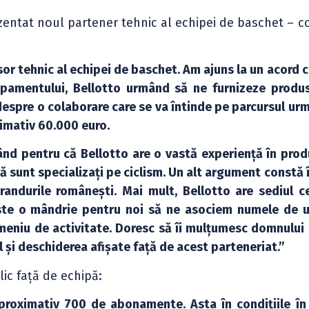
zentat noul partener tehnic al echipei de baschet – 
r tehnic al echipei de baschet. Am ajuns la un acord cu
ipamentului, Bellotto urmând să ne furnizeze produ
espre o colaborare care se va întinde pe parcursul urm
ximativ 60.000 euro.
ând pentru că Bellotto are o vastă experiență în prod
 sunt specializați pe ciclism. Un alt argument constă 
ndurile românești. Mai mult, Bellotto are sediul ce
 Este o mândrie pentru noi să ne asociem numele de 
omeniu de activitate. Doresc să îi mulțumesc domnului 
 și deschiderea afișate față de acest parteneriat.”
ic față de echipă:
roximativ 700 de abonamente. Asta în condițiile în