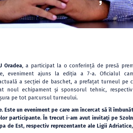
U Oradea
, a participat la o conferință de presă pre
e, eveniment ajuns la ediția a 7-a. Oficialul ca
actuală a secției de baschet, a prefațat turneul pe c
ntat noul echipament și sponsorul tehnic, respecti
șura pe tot parcursul turneului.
. Este un eveniment pe care am încercat să îl îmbună
lor participante. În trecut i-am avut invitați pe Szol
a de Est, respectiv reprezentante ale Ligii Adriatice