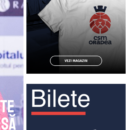
nte
esă