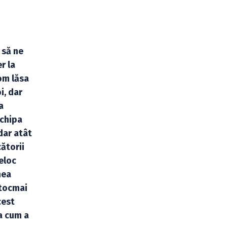
 să ne
r la
vom lăsa
i, dar
a
echipa
dar atât
ătorii
deloc
nea
 tocmai
cest
a cum a