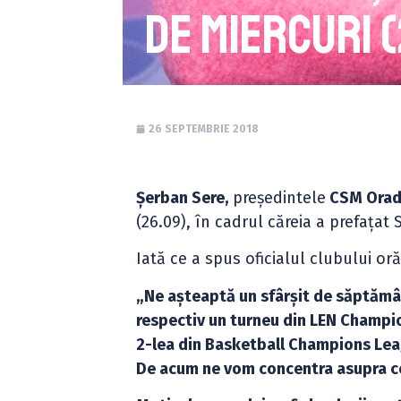
de miercuri 
26 SEPTEMBRIE 2018
Șerban Sere,
președintele
CSM Ora
(26.09), în cadrul căreia a prefața
Iată ce a spus oficialul clubului or
„Ne așteaptă un sfârșit de săptăm
respectiv un turneu din LEN Champion
2-lea din Basketball Champions Leag
De acum ne vom concentra asupra cel