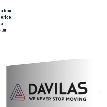
ru bun
 orice
ru
e un