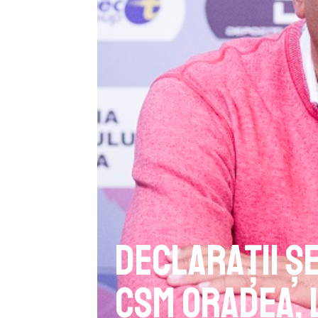
Declarații Ș
CSM Oradea, 