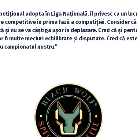
etițional adopta în Liga Națională, îl privesc ca un luc
e competitive în prima fază a competiției. Consider că
ă și nu se va câștiga ușor în deplasare. Cred că și pent
or fi multe meciuri echilibrate și disputate. Cred că est
ru campionatul nostru.”