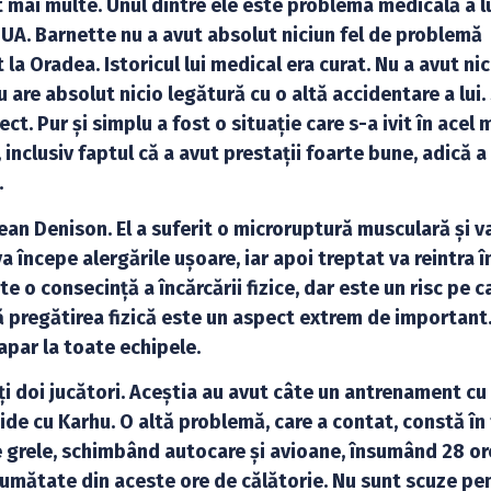
t mai multe. Unul dintre ele este problema medicală a l
SUA. Barnette nu a avut absolut niciun fel de problemă
la Oradea. Istoricul lui medical era curat. Nu a avut nic
 are absolut nicio legătură cu o altă accidentare a lui.
ct. Pur și simplu a fost o situație care s-a ivit în acel
 inclusiv faptul că a avut prestații foarte bune, adică a 
.
ean Denison. El a suferit o microruptură musculară și v
va începe alergările ușoare, iar apoi treptat va reintra î
 o consecință a încărcării fizice, dar este un risc pe ca
regătirea fizică este un aspect extrem de important. 
apar la toate echipele.
ți doi jucători. Aceștia au avut câte un antrenament cu
tide cu Karhu. O altă problemă, care a contat, constă în
te grele, schimbând autocare și avioane, însumând 28 or
 jumătate din aceste ore de călătorie. Nu sunt scuze pe