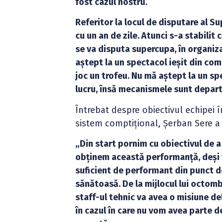
fost cazul nostru.
Referitor la locul de disputare al S
cu un an de zile. Atunci s-a stabilit
se va disputa supercupa, în organiza
aștept la un spectacol ieșit din com
joc un trofeu. Nu mă aștept la un sp
lucru, însă mecanismele sunt departe
Întrebat despre obiectivul echipei 
sistem comptițional, Șerban Sere a 
„Din start pornim cu obiectivul de a
obținem această performanță, deși v
suficient de performant din punct de
sănătoasă. De la mijlocul lui octom
staff-ul tehnic va avea o misiune d
în cazul în care nu vom avea parte 