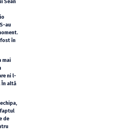
ui Sean
io
 S-au
 moment.
fost în
a mai
n
re ni l-
În altă
 echipa,
 faptul
e de
ntru