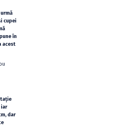
n urmă
și cupei
 mă
 pune în
a acest
nou
otație
iar
tm, dar
te