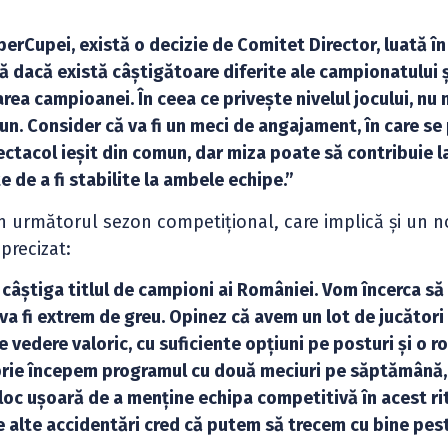
uperCupei, există o decizie de Comitet Director, luată î
 că dacă există câștigătoare diferite ale campionatului 
rea campioanei. În ceea ce privește nivelul jocului, nu
un. Consider că va fi un meci de angajament, în care se
ectacol ieșit din comun, dar miza poate să contribuie l
 de a fi stabilite la ambele echipe.”
în următorul sezon competițional, care implică și un 
precizat:
 câștiga titlul de campioni ai României. Vom încerca să
a fi extrem de greu. Opinez că avem un lot de jucători
 vedere valoric, cu suficiente opțiuni pe posturi și o r
brie începem programul cu două meciuri pe săptămână, 
eloc ușoară de a menține echipa competitivă în acest ri
de alte accidentări cred că putem să trecem cu bine pes