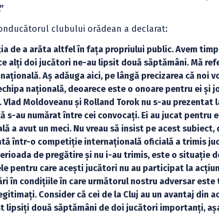
”
onducătorul clubului orădean a declarat:
 de a arăta altfel în fața propriului public. Avem timp
 alți doi jucători ne-au lipsit două săptămâni. Mă refe
a națională. Aș adăuga aici, pe lângă precizarea că noi 
chipa națională, deoarece este o onoare pentru ei și jo
șa. Vlad Moldoveanu și Rolland Torok nu s-au prezentat l
că s-au numărat între cei convocați. Ei au jucat pentru 
ală a avut un meci. Nu vreau să insist pe acest subiect, 
ă într-o competiție internațională oficială a trimis juc
 perioada de pregătire și nu i-au trimis, este o situație 
le pentru care acești jucători nu au participat la acțiu
ări în condițiile în care următorul nostru adversar este
legitimați. Consider că cei de la Cluj au un avantaj din a
t lipsiți două săptămâni de doi jucători importanți, aș