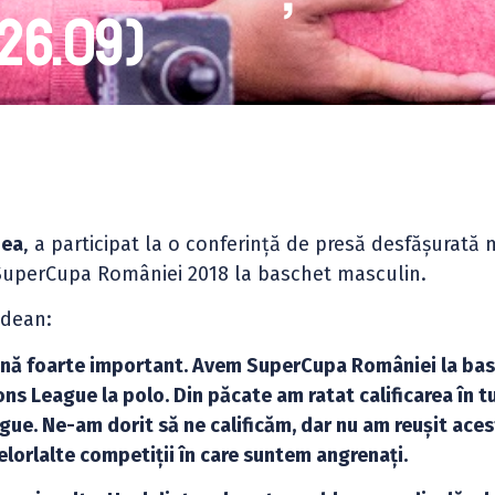
(26.09)
dea
, a participat la o conferință de presă desfășurată 
t SuperCupa României 2018 la baschet masculin.
ădean:
ână foarte important. Avem SuperCupa României la bas
s League la polo. Din păcate am ratat calificarea în tu
ue. Ne-am dorit să ne calificăm, dar nu am reușit acest
orlalte competiții în care suntem angrenați.