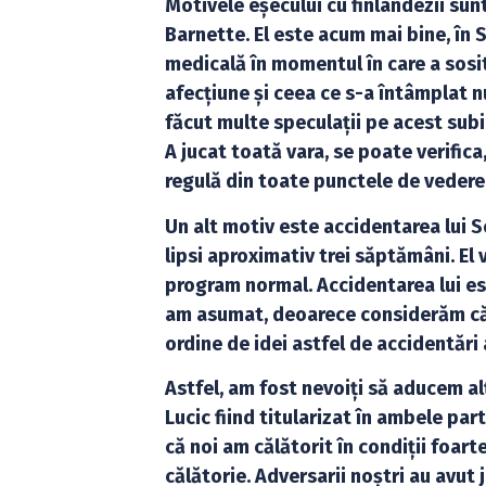
Motivele eșecului cu finlandezii sun
Barnette. El este acum mai bine, în 
medicală în momentul în care a sosit 
afecțiune și ceea ce s-a întâmplat nu
făcut multe speculații pe acest subie
A jucat toată vara, se poate verifica,
regulă din toate punctele de vedere
Un alt motiv este accidentarea lui S
lipsi aproximativ trei săptămâni. El 
program normal. Accidentarea lui este
am asumat, deoarece considerăm că p
ordine de idei astfel de accidentări 
Astfel, am fost nevoiți să aducem al
Lucic fiind titularizat în ambele par
că noi am călătorit în condiții foar
călătorie. Adversarii noștri au avut