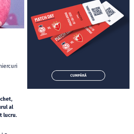
miercuri
chet,
rul al
 lucru.