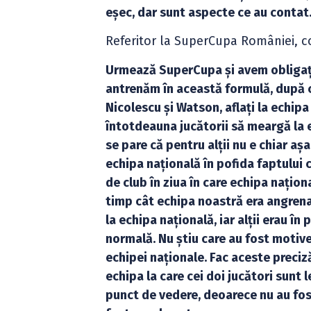
eșec, dar sunt aspecte ce au contat.
Referitor la SuperCupa României, c
Urmează SuperCupa și avem obligația
antrenăm în această formulă, după ce
Nicolescu și Watson, aflați la echip
întotdeauna jucătorii să meargă la e
se pare că pentru alții nu e chiar a
echipa națională în pofida faptului 
de club în ziua în care echipa națion
timp cât echipa noastră era angrenat
la echipa națională, iar alții erau în
normală. Nu știu care au fost motive
echipei naționale. Fac aceste preciz
echipa la care cei doi jucători sunt 
punct de vedere, deoarece nu au fos