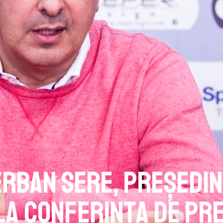
erban Sere, președi
la conferința de pr