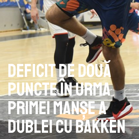
Deficit de două
puncte în urma
primei manșe a
dublei cu Bakken