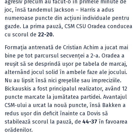
agresiv precum au făcut-o în primele minute de
joc, însă tandemul Jackson – Harris a adus
numeroase puncte din acțiuni individuale pentru
gazde. La prima pauză, CSM CSU Oradea conducea
cu scorul de
22-20.
Formația antrenată de Cristian Achim a jucat mai
bine pe tot parcursul secvenței a 2-a. Oradea a
reușit să se desprindă ușor pe tabela de marcaj,
alternând jocul solid în ambele faze ale jocului.
Nu au lipsit însă nici greșelile sau impreciziile.
Bickauskis a fost principalul realizator, având 12
puncte marcate la jumătatea partidei. Avantajul
CSM-ului a urcat la nouă puncte, însă Bakken a
redus ușor din deficit înainte ca Dovis să
stabilează scorul la pauză, de
44-37
în favoarea
orădenilor.