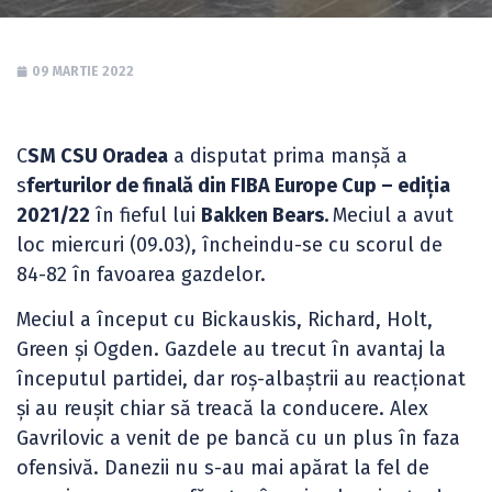
09 MARTIE 2022
C
SM CSU Oradea
a disputat prima manșă a
s
ferturilor de finală din FIBA Europe Cup – ediția
2021/22
în fieful lui
Bakken Bears.
Meciul a avut
loc miercuri (09.03), încheindu-se cu scorul de
84-82 în favoarea gazdelor.
Meciul a început cu Bickauskis, Richard, Holt,
Green și Ogden. Gazdele au trecut în avantaj la
începutul partidei, dar roș-albaștrii au reacționat
și au reușit chiar să treacă la conducere. Alex
Gavrilovic a venit de pe bancă cu un plus în faza
ofensivă. Danezii nu s-au mai apărat la fel de