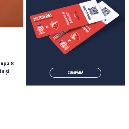
Cupa 8
in și