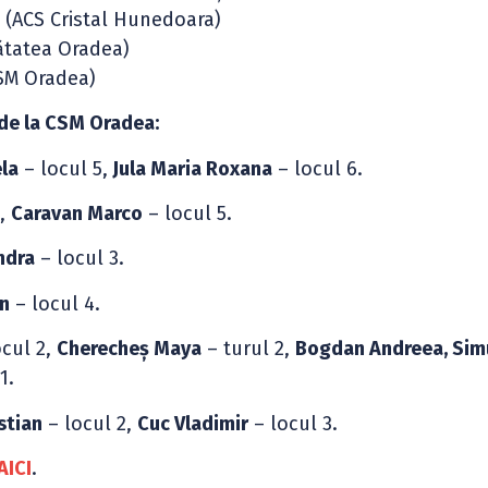
d (ACS Cristal Hunedoara)
nătatea Oradea)
SM Oradea)
 de la CSM Oradea:
la
– locul 5,
Jula Maria Roxana
– locul 6.
3,
Caravan Marco
– locul 5.
ndra
– locul 3.
n
– locul 4.
cul 2,
Cherecheș Maya
– turul 2,
Bogdan Andreea, Sim
1.
stian
– locul 2,
Cuc Vladimir
– locul 3.
AICI
.