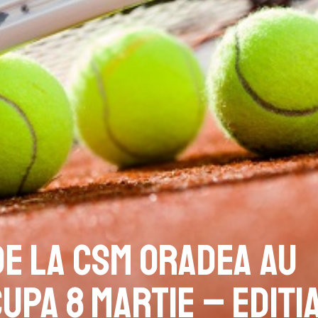
 de la CSM Oradea au
upa 8 martie – ediți