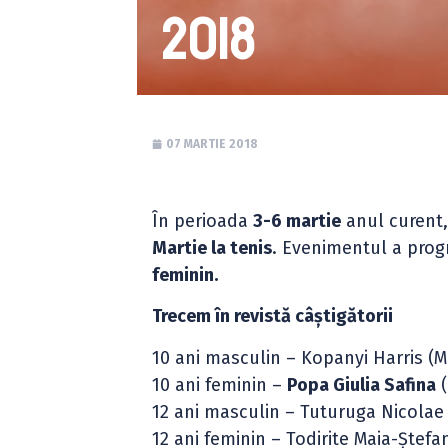
2018
07 MARTIE 2018
În perioada
3-6 martie
anul curent,
Martie la tenis
. Evenimentul a progr
feminin.
Trecem în revistă câștigătorii
10 ani masculin – Kopanyi Harris (M
10 ani feminin –
Popa Giulia Safina
(
12 ani masculin – Tuturuga Nicolae
12 ani feminin – Todirite Maia-Ștef