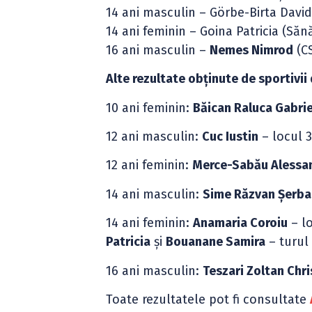
14 ani masculin – Görbe-Birta Davi
14 ani feminin – Goina Patricia (Să
16 ani masculin –
Nemes Nimrod
(C
Alte rezultate obținute de sportivii
10 ani feminin:
Băican Raluca Gabrie
12 ani masculin:
Cuc Iustin
– locul 
12 ani feminin:
Merce-Sabău Alessa
14 ani masculin:
Sime Răzvan Șerba
14 ani feminin:
Anamaria Coroiu
– lo
Patricia
și
Bouanane Samira
– turul 
16 ani masculin:
Teszari Zoltan Chri
Toate rezultatele pot fi consultate