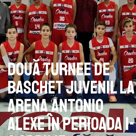
Două turnee de
baschet juvenil la
Arena Antonio
Alexe în perioada 1-