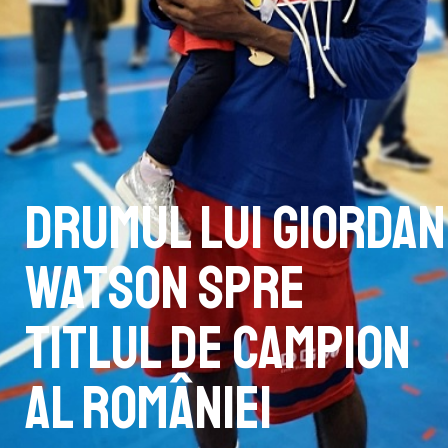
Drumul lui Giordan
Watson spre
titlul de campion
al României