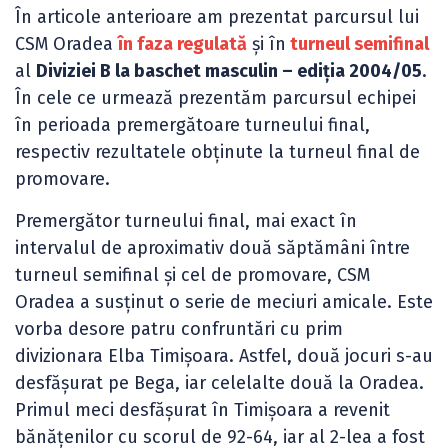
În articole anterioare am prezentat parcursul lui
CSM Oradea
în faza regulată
și în
turneul semifinal
al
Diviziei B la baschet masculin – ediția 2004/05
.
În cele ce urmează prezentăm parcursul echipei
în perioada premergătoare turneului final,
respectiv rezultatele obținute la turneul final de
promovare.
Premergător turneului final, mai exact în
intervalul de aproximativ două săptămâni între
turneul semifinal și cel de promovare, CSM
Oradea a susținut o serie de meciuri amicale. Este
vorba desore patru confruntări cu prim
divizionara Elba Timișoara. Astfel, două jocuri s-au
desfășurat pe Bega, iar celelalte două la Oradea.
Primul meci desfășurat în Timișoara a revenit
bănățenilor cu scorul de 92-64, iar al 2-lea a fost