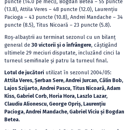
puncte (14.0 pe meci), Bogdan Betea – 55 puncte
(13.8), Attila Veres – 48 puncte (12.0), Laurențiu
Pacioga – 43 puncte (10.8), Andrei Mandache – 34
puncte (8.5), Titus Nicoară – 23 puncte (5.8).
Roș-albaștrii au terminat sezonul cu un bilanț
general de
30 victorii și o înfrângere
, câștigând
ultimele 29 meciuri disputate, incluzând cinci la
turneul semifinale și patru la turneul final.
Lotul de jucători
utilizat în sezonul 2004/05:
Attila Veres, Şerban Sere, Andrei Jurcan, Călin Bob,
Lajos Szijarto, Andrei Pascu, Titus Nicoară, Adam
Kiss, Gabriel Corb, Horia Hora, Laszlo Lazar,
Claudiu Alionescu, George Opriş, Laurenţiu
Pacioga, Andrei Mandache, Gabriel Viciu și Bogdan
Betea.