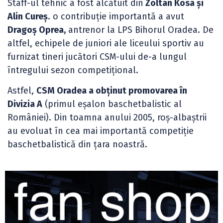
Staff-ul tehnic a fost alcătuit din
Zoltan Kosa și
Alin Cureș
. o contribuție importantă a avut
Dragoș Oprea,
antrenor la LPS Bihorul Oradea. De
altfel, echipele de juniori ale liceului sportiv au
furnizat tineri jucători CSM-ului de-a lungul
întregului sezon competițional.
Astfel,
CSM Oradea a obținut promovarea în
Divizia A
(primul eșalon baschetbalistic al
României). Din toamna anului 2005, roș-albaștrii
au evoluat în cea mai importantă competiție
baschetbalistică din țara noastră.