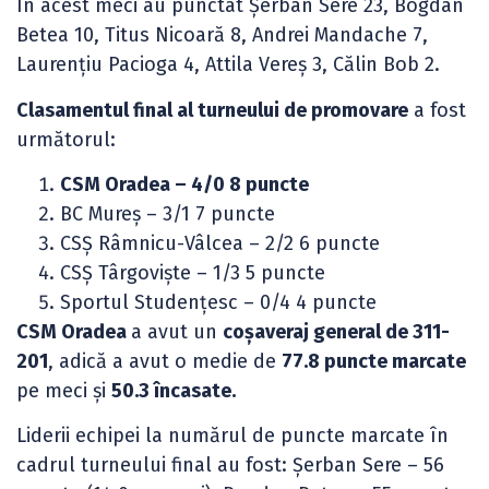
În acest meci au punctat Șerban Sere 23, Bogdan
Betea 10, Titus Nicoară 8, Andrei Mandache 7,
Laurențiu Pacioga 4, Attila Vereş 3, Călin Bob 2.
Clasamentul final al turneului de promovare
a fost
următorul:
CSM Oradea – 4/0 8 puncte
BC Mureș – 3/1 7 puncte
CSȘ Râmnicu-Vâlcea – 2/2 6 puncte
CSȘ Târgoviște – 1/3 5 puncte
Sportul Studențesc – 0/4 4 puncte
CSM Oradea
a avut un
coșaveraj general de 311-
201
, adică a avut o medie de
77.8 puncte marcate
pe meci și
50.3 încasate.
Liderii echipei la numărul de puncte marcate în
cadrul turneului final au fost: Șerban Sere – 56