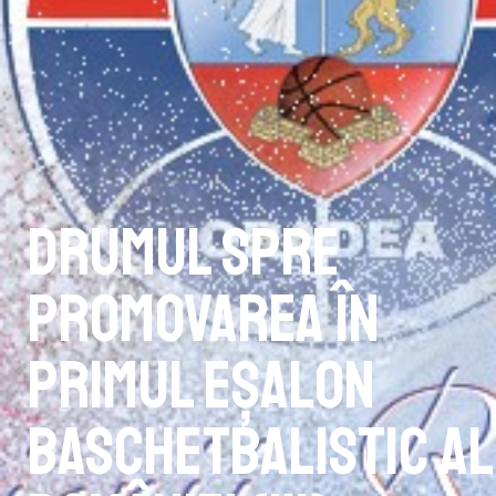
Drumul spre
promovarea în
primul eșalon
baschetbalistic al