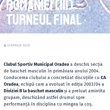
României (III) –
Turneul final
23 APRILIE 2020
Clubul Sportiv Municipal Oradea
a deschis secția
de baschet masculin în primăvara anului 2004.
Conducerea clubului a concretizat discuțiile cu
CA
Oradea
, echipă care a evoluat în ediția 2003/04 a
Diviziei B la baschet masculin
și a preluat amintita
grupare, deschizând astfel drumul spre
performanță în disciplina cu mingea la coș.