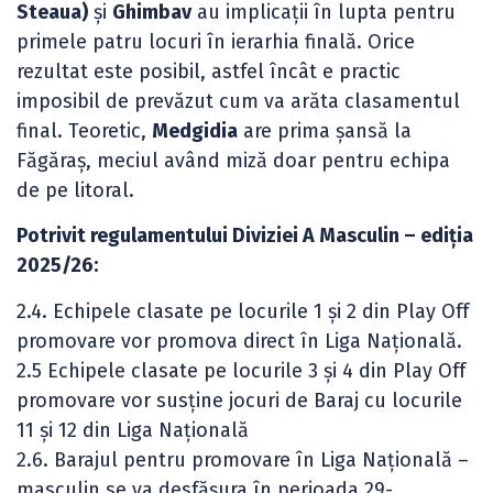
Steaua)
și
Ghimbav
au implicații în lupta pentru
primele patru locuri în ierarhia finală. Orice
rezultat este posibil, astfel încât e practic
imposibil de prevăzut cum va arăta clasamentul
final. Teoretic,
Medgidia
are prima șansă la
Făgăraș, meciul având miză doar pentru echipa
de pe litoral.
Potrivit regulamentului Diviziei A Masculin – ediția
2025/26:
2.4. Echipele clasate pe locurile 1 și 2 din Play Off
promovare vor promova direct în Liga Națională.
2.5 Echipele clasate pe locurile 3 și 4 din Play Off
promovare vor susține jocuri de Baraj cu locurile
11 și 12 din Liga Națională
2.6. Barajul pentru promovare în Liga Națională –
masculin se va desfășura în perioada 29-