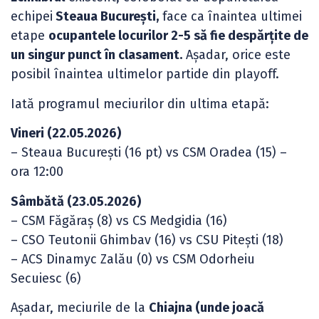
echipei
Steaua București,
face ca înaintea ultimei
etape
ocupantele locurilor 2-5 să fie despărțite de
un singur punct în clasament.
Așadar, orice este
posibil înaintea ultimelor partide din playoff.
Iată programul meciurilor din ultima etapă:
Vineri (22.05.2026)
– Steaua București (16 pt) vs CSM Oradea (15) –
ora 12:00
Sâmbătă (23.05.2026)
– CSM Făgăraș (8) vs CS Medgidia (16)
– CSO Teutonii Ghimbav (16) vs CSU Pitești (18)
– ACS Dinamyc Zalău (0) vs CSM Odorheiu
Secuiesc (6)
Așadar, meciurile de la
Chiajna (unde joacă