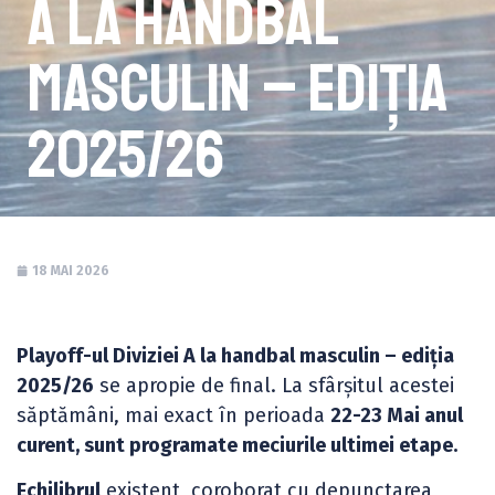
A la handbal
masculin – ediția
2025/26
18 MAI 2026
Playoff-ul Diviziei A la handbal masculin – ediția
2025/26
se apropie de final. La sfârșitul acestei
săptămâni, mai exact în perioada
22-23 Mai anul
curent, sunt programate meciurile ultimei etape.
Echilibrul
existent, coroborat cu depunctarea