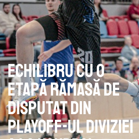
Echilibru cu o
etapă rămasă de
disputat din
playoff-ul Diviziei