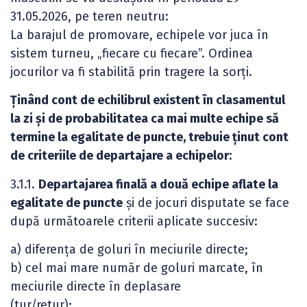
31.05.2026, pe teren neutru:
La barajul de promovare, echipele vor juca în
sistem turneu, „fiecare cu fiecare”. Ordinea
jocurilor va fi stabilită prin tragere la sorți.
Ținând cont de echilibrul existent în clasamentul
la zi și de probabilitatea ca mai multe echipe să
termine la egalitate de puncte, trebuie ținut cont
de criteriile de departajare a echipelor:
3.1.1.
Departajarea finală a două echipe aflate la
egalitate de puncte
și de jocuri disputate se face
după următoarele criterii aplicate succesiv:
a) diferența de goluri în meciurile directe;
b) cel mai mare număr de goluri marcate, în
meciurile directe în deplasare
(tur/retur);