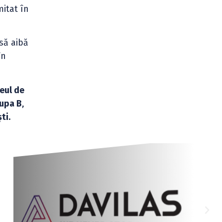
mitat în
să aibă
în
eul de
upa B
,
ti.