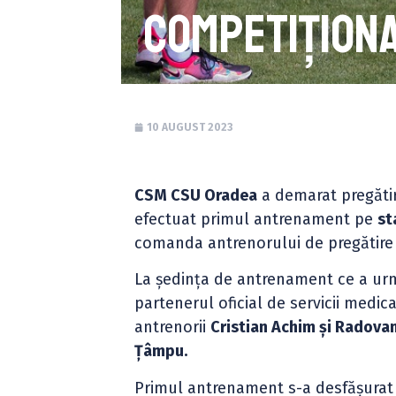
competițion
10 AUGUST 2023
CSM CSU Oradea
a demarat pregătir
efectuat primul antrenament pe
st
comanda antrenorului de pregătire 
La ședința de antrenament ce a urm
partenerul oficial de servicii medic
antrenorii
Cristian Achim și Radova
Țâmpu.
Primul antrenament s-a desfășurat 