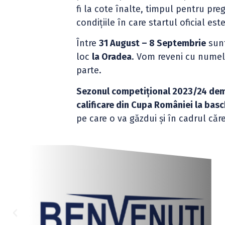
fi la cote înalte, timpul pentru pre
condițiile în care startul oficial es
Între
31 August – 8 Septembrie
sunt
loc
la Oradea
. Vom reveni cu numele
parte.
Sezonul competițional 2023/24 dem
calificare din Cupa României la bas
pe care o va găzdui și în cadrul că