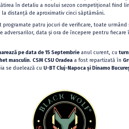
gătirea în detaliu a noului sezon competițional fiind li
te la distanță de aproximativ cinci săptămâni.
 programate patru jocuri de verificare, toate urmând 
 adversarilor, data și ora de începere pentru fiecare 
arează pe data de 15 Septembrie
anul curent, cu
turn
chet masculin
.
CSM CSU Oradea
a fost repartizată în
Gr
reia se duelează cu
U-BT Cluj-Napoca și Dinamo Bucureș