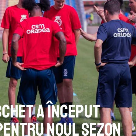
schet a început
pentru noul sezon