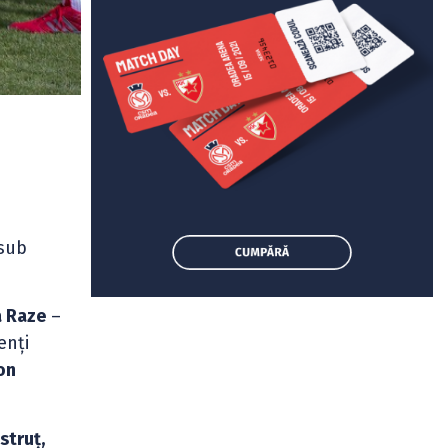
sub
a Raze
–
enți
on
struț,