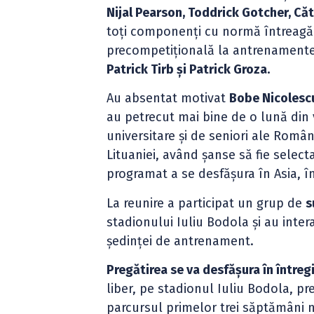
Nijal Pearson, Toddrick Gotcher, Că
toți componenți cu normă întreagă a
precompetițională la antrenamentele
Patrick Tirb și Patrick Groza.
Au absentat motivat
Bobe Nicolescu
au petrecut mai bine de o lună din
universitare și de seniori ale Român
Lituaniei, având șanse să fie sele
programat a se desfășura în Asia, î
La reunire a participat un grup de
s
stadionului Iuliu Bodola și au inter
ședinței de antrenament.
Pregătirea se va desfășura în întreg
liber, pe stadionul Iuliu Bodola, pr
parcursul primelor trei săptămâni ni