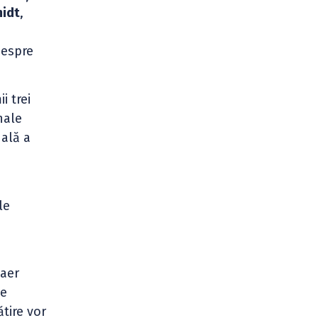
midt
,
e
despre
i trei
nale
nală a
le
 aer
Pe
ătire vor