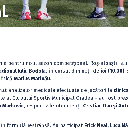
al
ile pentru noul sezon competițional. Roș-albaștrii au
adionul Iuliu Bodola
, în cursul dimineții de
joi (10.08),
fizică
Marius Marinău
.
at analizelor medicale efectuate de jucători la
clinic
ale al Clubului Sportiv Municipal Oradea – au fost prez
n Markovic
, respectiv fizioterapeuții
Cristian Dan și Ant
în formulă restrânsă. Au participat
Erick Neal, Luca Nă