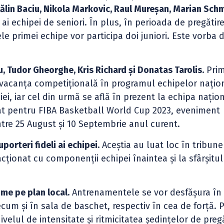
tălin Baciu, Nikola Markovic, Raul Mureșan, Marian Sch
i echipei de seniori. În plus, în perioada de pregătir
 primei echipe vor participa doi juniori. Este vorba 
, Tudor Gheorghe, Kris Richard și Donatas Tarolis.
Primi
 vacanța competițională în programul echipelor națio
iei, iar cel din urmă se află în prezent la echipa națio
ctat pentru FIBA Basketball World Cup 2023, eveniment
ntre 25 August și 10 Septembrie anul curent.
uporteri fideli ai echipei.
Aceștia au luat loc în tribune
acționat cu componenții echipei înaintea și la sfârșitul
ime pe plan local.
Antrenamentele se vor desfășura în
ecum și în sala de baschet, respectiv în cea de forță. 
velul de intensitate și ritmicitatea ședințelor de preg