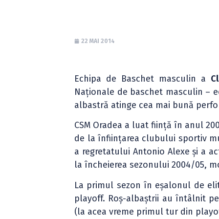
22 MAI 2014
Echipa de Baschet masculin a
C
Naționale de baschet masculin – edi
albastră atinge cea mai bună perfor
CSM Oradea a luat ființă în anul 200
de la înființarea clubului sportiv m
a regretatului Antonio Alexe și a 
la încheierea sezonului 2004/05, m
La primul sezon în eșalonul de elit
playoff. Roș-albaștrii au întâlnit p
(la acea vreme primul tur din playof