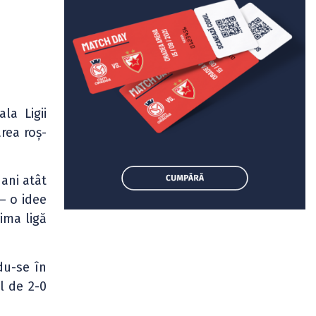
ala Ligii
rea roș-
 ani atât
 – o idee
ima ligă
du-se în
al de 2-0