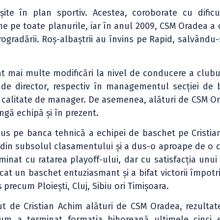
te în plan sportiv. Acestea, coroborate cu dificu
pe toate planurile, iar în anul 2009, CSM Oradea a 
rogradării. Roș-albaștrii au învins pe Rapid, salvându
t mai multe modificări la nivel de conducere a clubul
a de director, respectiv în managementul secției de 
n calitate de manager. De asemenea, alături de CSM O
ângă echipă și în prezent.
dus pe banca tehnică a echipei de baschet pe Cristia
din subsolul clasamentului și a dus-o aproape de o ca
minat cu ratarea playoff-ului, dar cu satisfacția unui
cat un baschet entuziasmant și a bifat victorii împotr
 precum Ploiești, Cluj, Sibiu ori Timișoara.
ut de Cristian Achim alături de CSM Oradea, rezultat
cum a terminat formația bihoreană ultimele cinci e