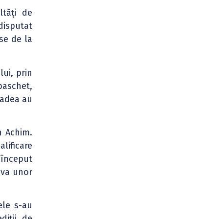
ltăți de
disputat
-se de la
ui, prin
baschet,
radea au
n Achim.
lificare
 început
iva unor
ele s-au
diții de