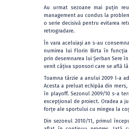
Au urmat sezoane mai puțin reuși
management au condus la probleme 
o serie decisivă pentru evitarea ret
retrogradare.
În vara aceluiași an s-au consemna
numirea lui Florin Birta în funcți
prin desemnarea lui Șerban Sere î
venit câțiva sponsori care se află l
Toamna târzie a anului 2009 l-a a
Acesta a preluat echipăa din mers, 
în playoff. Sezonul 2009/10 s-a ter
excepțional de proiect. Oradea a ju
forțe ale sportului cu mingea la coș
Din sezonul 2010/11, primul încep
aflat în continuu progres. Iată 