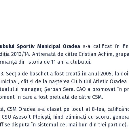
lubului Sportiv Municipal Oradea
s-a calificat în fin
ția 2013/14. Antrenată de către Cristian Achim, grupa
manță din istoria de 11 ani a clubului.
3. Secția de baschet a fost creată în anul 2005, la doi
unicipal, cât și de la nașterea Clubului Atletic Oradea
actualului manager, Șerban Sere. CAO a promovat în pr
oment în care a fost preluată de către CSM.
ă, CSM Oradea s-a clasat pe locul al 8-lea, calificân
e CSU Asesoft Ploiești, fiind eliminați cu scorul gener
f se disputa în sistemul cel mai bun din trei partide).