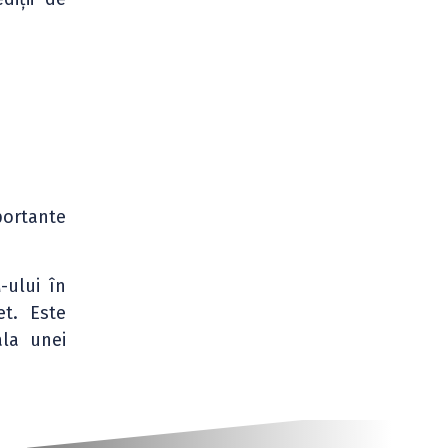
portante
-ului în
t. Este
ala unei