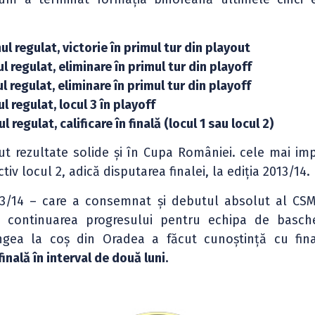
l regulat, victorie în primul tur din playout
l regulat, eliminare în primul tur din playoff
l regulat, eliminare în primul tur din playoff
l regulat, locul 3 în playoff
 regulat, calificare în finală (locul 1 sau locul 2)
 rezultate solide și în Cupa României. cele mai im
tiv locul 2, adică disputarea finalei, la ediția 2013/14.
13/14 – care a consemnat și debutul absolut al CSM
continuarea progresului pentru echipa de basche
ngea la coș din Oradea a făcut cunoștință cu fin
nală în interval de două luni.