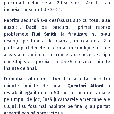
parcursul celui de-al 2-lea sfert. Acesta s-a
încheiat cu scorul de 35-21.
Repriza secundă s-a desfășurat sub cu totul alte
auspicii. Dacă pe parcursul primei reprize
problemele
Filei Smith
la finalizare nu s-au
resimțit pe tabela de marcaj, în cea de-a 2-a
parte a partidei ele au contat în condițiile în care
aceasta a continuat să arunce fără succes. Echipa
din Cluj s-a apropiat la 45-36 cu zece minute
înainte de final.
Formația vizitatoare a trecut în avantaj cu patru
minute înainte de final.
Quentori Alford
a
restabilit egalitatea la 50 cu trei minute rămase
pe timpul de joc, însă jucătoarele americane ale
Clujului au fost mai inspirate pe final și au purtat
această echipă spre victorie.