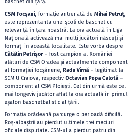
baschet din țară.
CSM Focșani
, formație antrenată de
Mihai Petruț
,
este reprezentanta unei școli de baschet cu
relevanță în țara noastră. La ora actuală în Liga
Națională activează mai mulți jucători născuți și
formați în această localitate. Este vorba despre
Cătălin Petrișor
– fost campion al României
alături de CSM Oradea și actualmente component
al formației focșănene,
Radu Vîrnă
– legitimat la
SCM U Craiova, respectiv
Octavian Popa Calotă
–
component al CSM Ploiești. Cel din urmă este cel
mai longeviv jucător aflat la ora actuală în primul
eșalon baschetbalistic al țării.
Formația orădeană parcurge o perioadă dificilă.
Roș-albaștrii au pierdut ultimele trei meciuri
oficiale disputate. CSM-ul a pierdut patru din