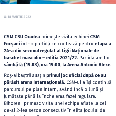
18 MARTIE 2022
CSM CSU Oradea
primește vizita echipei
CSM
Focșani
într-o partidă ce contează pentru
etapa a
24-a din sezonul regulat al Ligii Naționale de
baschet masculin – ediția 2021/22.
Partida are loc
sâmbătă (19.03), ora 19:00, la Arena Antonio Alexe.
Roș-albaștrii susțin
primul joc oficial după ce au
părăsit arena internațională
. CSM-ul a își continuă
parcursul pe plan intern, având încă o lună și
jumătate până la încheierea fazei regulare.
Bihorenii primesc vizita unei echipe aflate la cel
de-al 2-lea sezon consecutiv în elita jocului de