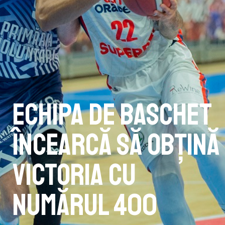
Echipa de baschet
încearcă să obțină
victoria cu
numărul 400