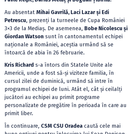
Au absentat
Mihai Gavrilă, Laci Lazar și Edi
Petrescu
, prezenți la turneele de Cupa României
3×3 de la Mediaș. De asemenea,
Bobe Nicolescu și
Giordan Watson
sunt în cantonamentul echipei
naționale a României, aceștia urmând să se
întoarcă de abia în 26 februarie.
Kris Richard
s-a întors din Statele Unite ale
Americii, unde a fost să-și viziteze familia, în
cursul zilei de duminică, urmând să intre în
programul echipei de luni. Atât el, cât și ceilalți
jucători au echipei au primit programe
personalizate de pregătire în perioada în care au
primit liber.
În continuare,
CSM CSU Oradea
caută cele mai
bune opțiuni pentru înlocuirea lui Sean Denison