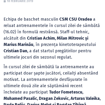
18 FEBRUARIE 2019
Echipa de baschet masculin
CSM CSU Oradea
a
reluat antrenamentele în cursul zilei de sâmbătă
(16.02) în formulă restrânsă. Staff-ul tehnic,
alcătuit din
Cristian Achim, Milan Mitrovic și
Marius Marinău
, în prezența kinetoterapeutului
Cristian Dan,
a dat startul pregătirilor pentru
ultimele jocuri din sezonul regulat.
În cursul zilei de sâmbătă la antrenamente au
participat doar șapte jucători, ceilalți absentând
motivat. La antrenamentele desfășurate în
ultimele două zile ale săptămânii recent
încheiate au participat
Tudor Fometescu,
Muhamed Pasalic, Dragan Zekovic, Arturas Valeika,
Pavle Reljic, Darius Meluț și Bogdan Țîbîrnă.