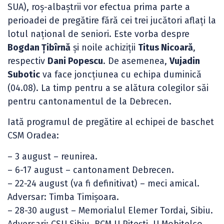
SUA), roș-albaștrii vor efectua prima parte a
perioadei de pregătire fără cei trei jucători aflați la
lotul național de seniori. Este vorba despre
Bogdan Țibîrnă
și noile achiziții
Titus Nicoară
,
respectiv
Dani Popescu
. De asemenea,
Vujadin
Subotic
va face joncțiunea cu echipa duminică
(04.08). La timp pentru a se alătura colegilor săi
pentru cantonamentul de la Debrecen.
Iată programul de pregătire al echipei de baschet
CSM Oradea:
– 3 august – reunirea.
– 6-17 august – cantonament Debrecen.
– 22-24 august (va fi definitivat) – meci amical.
Adversar: Timba Timișoara.
– 28-30 august – Memorialul Elemer Tordai, Sibiu.
Adversari: CSU Sibiu, BCM U Pitești, U Mobitelco