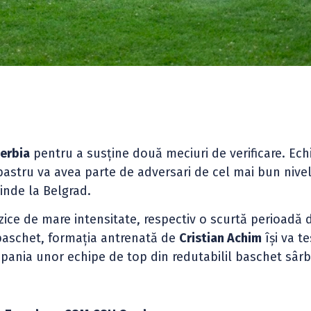
erbia
pentru a susține două meciuri de verificare. Ech
astru va avea parte de adversari de cel mai bun nivel
rinde la Belgrad.
izice de mare intensitate, respectiv o scurtă perioadă 
baschet, formația antrenată de
Cristian Achim
își va t
pania unor echipe de top din redutabilil baschet sârb