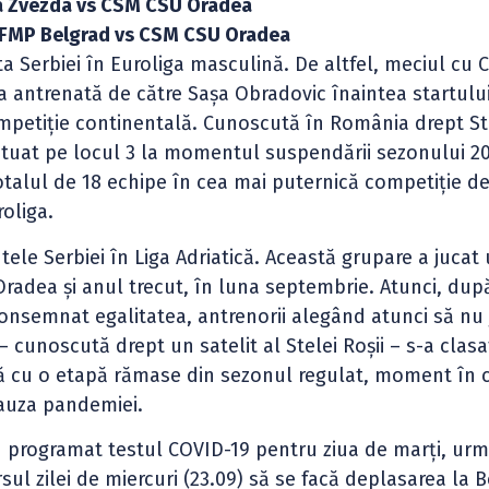
a Zvezda vs CSM CSU Oradea
FMP Belgrad vs CSM CSU Oradea
a Serbiei în Euroliga masculină. De altfel, meciul cu
a antrenată de către Sașa Obradovic înaintea startului 
ompetiție continentală. Cunoscută în România drept S
situat pe locul 3 la momentul suspendării sezonului 2
 totalul de 18 echipe în cea mai puternică competiție d
oliga.
ele Serbiei în Liga Adriatică. Această grupare a jucat
radea și anul trecut, în luna septembrie. Atunci, dup
consemnat egalitatea, antrenorii alegând atunci să nu
– cunoscută drept un satelit al Stelei Roșii – s-a clasa
tică cu o etapă rămase din sezonul regulat, moment în 
cauza pandemiei.
au programat testul COVID-19 pentru ziua de marți, ur
sul zilei de miercuri (23.09) să se facă deplasarea la B