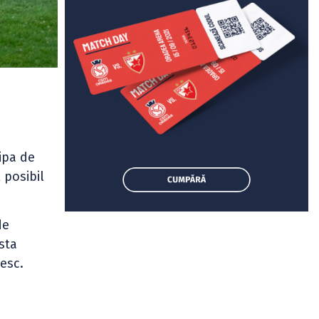
ipa de
 posibil
de
esta
esc.