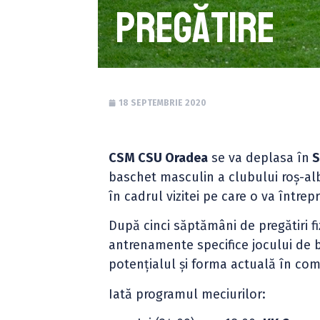
pregătire
18 SEPTEMBRIE 2020
CSM CSU Oradea
se va deplasa în
S
baschet masculin a clubului roș-alb
în cadrul vizitei pe care o va întrep
După cinci săptămâni de pregătiri f
antrenamente specifice jocului de 
potențialul și forma actuală în com
Iată programul meciurilor: