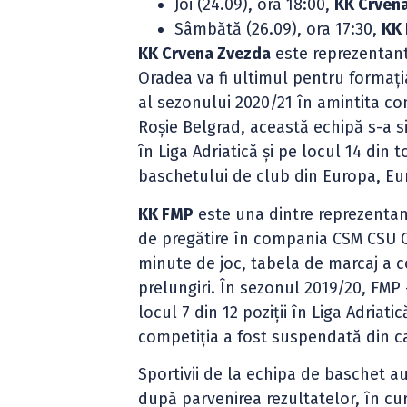
Joi (24.09), ora 18:00,
KK Crven
Sâmbătă (26.09), ora 17:30,
KK 
KK Crvena Zvezda
este reprezentant
Oradea va fi ultimul pentru formați
al sezonului 2020/21 în amintita c
Roșie Belgrad, această echipă s-a 
în Liga Adriatică și pe locul 14 din
baschetului de club din Europa, Eur
KK FMP
este una dintre reprezentant
de pregătire în compania CSM CSU O
minute de joc, tabela de marcaj a 
prelungiri. În sezonul 2019/20, FMP 
locul 7 din 12 poziții în Liga Adria
competiția a fost suspendată din 
Sportivii de la echipa de baschet 
după parvenirea rezultatelor, în cur