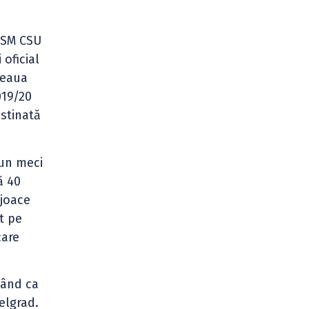
 CSM CSU
oficial
teaua
019/20
estinată
 un meci
ă 40
 joace
t pe
care
mând ca
elgrad.