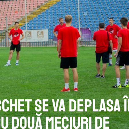
schet se va deplasa î
u două meciuri de